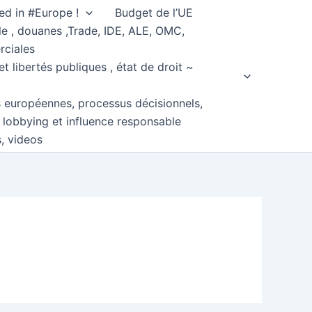
ed in #Europe !
Budget de l’UE
e , douanes ,Trade, IDE, ALE, OMC,
rciales
et libertés publiques , état de droit ~
s européennes, processus décisionnels,
, lobbying et influence responsable
s, videos