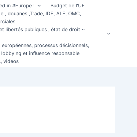
ed in #Europe !
Budget de l’UE
e , douanes ,Trade, IDE, ALE, OMC,
rciales
et libertés publiques , état de droit ~
s européennes, processus décisionnels,
, lobbying et influence responsable
s, videos