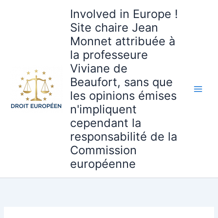
Aller
Involved in Europe !
au
Site chaire Jean
contenu
Monnet attribuée à
la professeure
Viviane de
Beaufort, sans que
les opinions émises
n'impliquent
cependant la
responsabilité de la
Commission
européenne