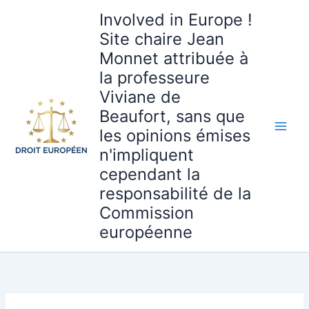
Aller
Involved in Europe !
au
Site chaire Jean
contenu
Monnet attribuée à
la professeure
Viviane de
Beaufort, sans que
les opinions émises
n'impliquent
cependant la
responsabilité de la
Commission
européenne