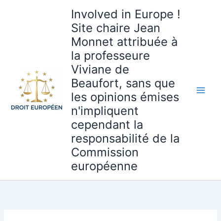
Aller
Involved in Europe !
au
Site chaire Jean
contenu
Monnet attribuée à
la professeure
Viviane de
Beaufort, sans que
les opinions émises
n'impliquent
cependant la
responsabilité de la
Commission
européenne