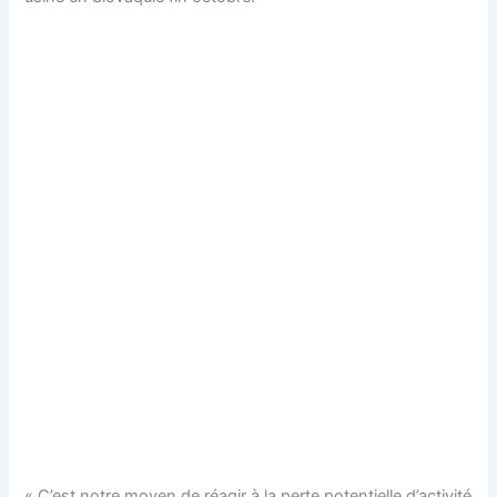
« C’est notre moyen de réagir à la perte potentielle d’activité