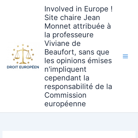
Aller
Involved in Europe !
au
Site chaire Jean
contenu
Monnet attribuée à
la professeure
Viviane de
Beaufort, sans que
les opinions émises
n'impliquent
cependant la
responsabilité de la
Commission
européenne