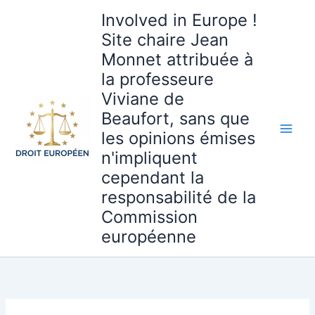
Aller
Involved in Europe !
au
Site chaire Jean
contenu
Monnet attribuée à
la professeure
Viviane de
Beaufort, sans que
les opinions émises
n'impliquent
cependant la
responsabilité de la
Commission
européenne