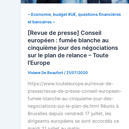
~ Economie, budget #UE, questions financières
et bancaires ~
[Revue de presse] Conseil
européen : fumée blanche au
cinquième jour des négociations
sur le plan de relance – Toute
l’Europe
Viviane De Beaufort
/
21/07/2020
https://www.touteleurope.eu/revue-de-
presse/revue-de-presse-conseil-europeen-
fumee-blanche-au-cinquieme-jour-des-
negociations-sur-le-plan-de.html Réunis à
Bruxelles depuis vendredi 17 juillet, les
dirigeants européens se sont accordés ce
mardi 21 juillet au matin