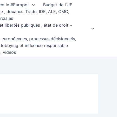
ed in #Europe !
Budget de l’UE
e , douanes ,Trade, IDE, ALE, OMC,
rciales
et libertés publiques , état de droit ~
s européennes, processus décisionnels,
, lobbying et influence responsable
s, videos