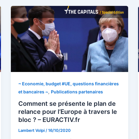
~ Economie, budget #UE, questions financières
,
et bancaires ~
Publications partenaires
Comment se présente le plan de
relance pour l’Europe à travers le
bloc ? – EURACTIV.fr
Lambert Volpi
/
16/10/2020