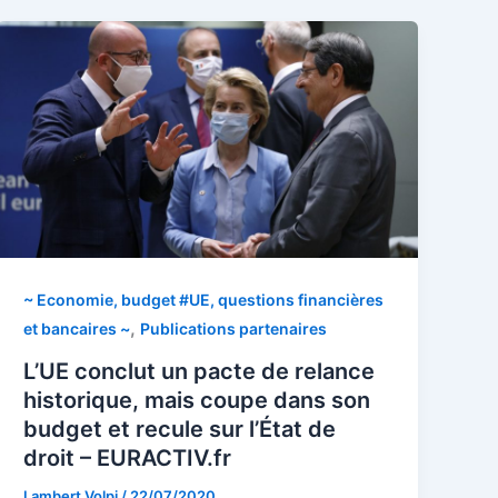
~ Economie, budget #UE, questions financières
,
et bancaires ~
Publications partenaires
L’UE conclut un pacte de relance
historique, mais coupe dans son
budget et recule sur l’État de
droit – EURACTIV.fr
Lambert Volpi
/
22/07/2020