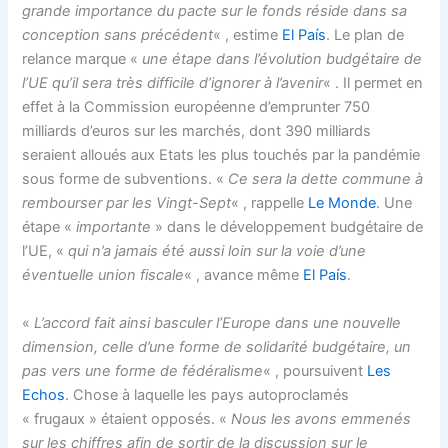
grande importance du pacte sur le fonds réside dans sa
conception sans précédent
« , estime
El País
. Le plan de
relance marque «
une étape dans l’évolution budgétaire de
l’UE qu’il sera très difficile d’ignorer à l’avenir
« . Il permet en
effet à la Commission européenne d’emprunter 750
milliards d’euros sur les marchés, dont 390 milliards
seraient alloués aux Etats les plus touchés par la pandémie
sous forme de subventions. «
Ce sera la dette commune à
rembourser par les Vingt-Sept
« , rappelle
Le Monde
. Une
étape «
importante
» dans le développement budgétaire de
l’UE, «
qui n’a jamais été aussi loin sur la voie d’une
éventuelle union fiscale
« , avance même
El País
.
«
L’accord fait ainsi basculer l’Europe dans une nouvelle
dimension, celle d’une forme de solidarité budgétaire, un
pas vers une forme de fédéralisme
« , poursuivent
Les
Echos
. Chose à laquelle les pays autoproclamés
« frugaux » étaient opposés. «
Nous les avons emmenés
sur les chiffres afin de sortir de la discussion sur le