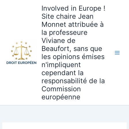
Aller
Involved in Europe !
au
Site chaire Jean
contenu
Monnet attribuée à
la professeure
Viviane de
Beaufort, sans que
les opinions émises
n'impliquent
cependant la
responsabilité de la
Commission
européenne