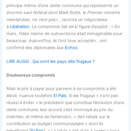
principe même d’une dette commune qui représente un
énorme saut fédéral dont Mark Rutte, le Premier ministre
néerlandais, ne veut pas
« , raconte un négociateur
à
Libération
. Le compromis fait ainsi figure d’exploit : «
En
mars, l’idée même de subventions était inimaginable pour
beaucoup. Aujourd’hui, ils l’ont tous accepté
« , ont
confirmé des diplomates aux
Echos
.
LIRE AUSSI : Qui sont les pays dits frugaux ?
Douloureux compromis
Mais le prix à payer pour parvenir à ce compromis a été
élevé, nuance toutefois
El País
. Si les frugaux «
n’ont pas
réussi à éviter
» le précédent que constitue l’émission d’une
dette commune, leur accord s’est monnayé au prix du
maintien, et même de l’extension, «
des rabais sur la
contribution au budget communautaire
» dont ils
bénéficient [
El País
]. «
La pilule a été dure à avaler
» pour