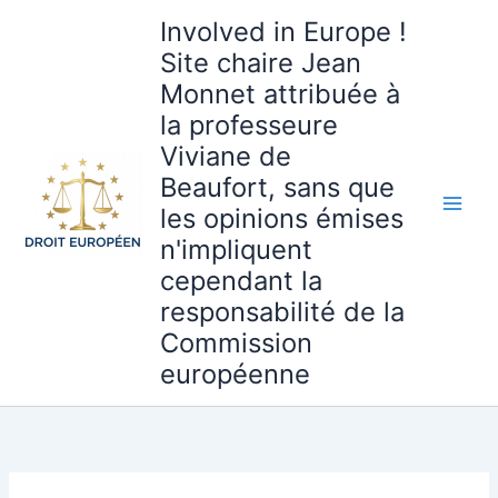
Aller
Involved in Europe !
au
Site chaire Jean
contenu
Monnet attribuée à
la professeure
Viviane de
Beaufort, sans que
les opinions émises
n'impliquent
cependant la
responsabilité de la
Commission
européenne