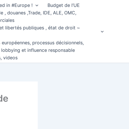
ed in #Europe !
Budget de l’UE
e , douanes ,Trade, IDE, ALE, OMC,
rciales
et libertés publiques , état de droit ~
s européennes, processus décisionnels,
, lobbying et influence responsable
s, videos
de