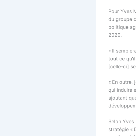
Pour Yves M
du groupe de
politique a
2020.
« Il semble
tout ce qu’i
[celle-ci] s
« En outre,
qui induirai
ajoutant qu
développem
Selon Yves M
stratégie « 