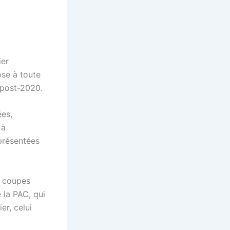
ier
ose à toute
 post-2020.
ées,
 à
présentées
s coupes
 la PAC, qui
er, celui