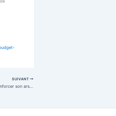
 de
-budget-
SUIVANT
La BCE prête à renforcer son arsenal anti-coronavirus – EURACTIV.fr