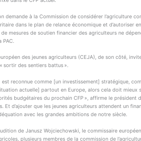
fixé dans le CFP actuel.
ion demande à la Commission de considérer l’agriculture c
ritaire dans le plan de relance économique et d’autoriser en
on de mesures de soutien financier des agriculteurs ne dépe
a PAC.
uropéen des jeunes agriculteurs (CEJA), de son côté, invite
 sortir des sentiers battus ».
C] est reconnue comme [un investissement] stratégique, co
ituation actuelle] partout en Europe, alors cela doit mieux s
iorités budgétaires du prochain CFP », affirme le président
. Et d’ajouter que les jeunes agriculteurs attendent un fin
déquation avec les grandes ambitions de notre siècle.
audition de Janusz Wojciechowski, le commissaire europée
gricoles, plusieurs membres de la commission de l’agricultu