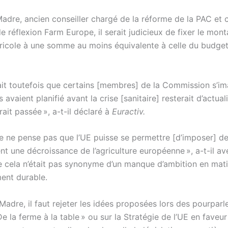
adre, ancien conseiller chargé de la réforme de la PAC et
 réflexion Farm Europe, il serait judicieux de fixer le mont
gricole à une somme au moins équivalente à celle du budge
rait toutefois que certains [membres] de la Commission s’i
ls avaient planifié avant la crise [sanitaire] resterait d’actua
erait passée », a-t-il déclaré à
Euractiv.
 je ne pense pas que l’UE puisse se permettre [d’imposer] d
ent une décroissance de l’agriculture européenne », a-t-il ave
e cela n’était pas synonyme d’un manque d’ambition en mat
ent durable.
adre, il faut rejeter les idées proposées lors des pourparle
De la ferme à la table » ou sur la Stratégie de l’UE en faveur