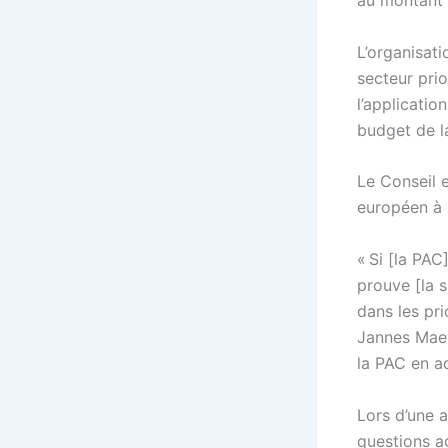
au montant 
L’organisat
secteur prio
l’applicati
budget de l
Le Conseil e
européen à «
« Si [la PA
prouve [la s
dans les pr
Jannes Maes
la PAC en a
Lors d’une 
questions a