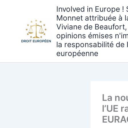
Aller
Involved in Europe ! 
au
Monnet attribuée à 
contenu
Viviane de Beaufort,
opinions émises n'i
la responsabilité de
européenne
La no
l’UE r
EURAC