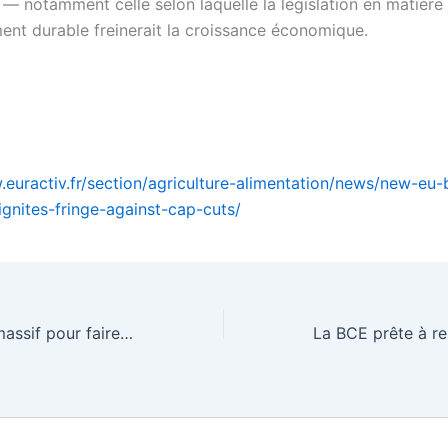
 — notamment celle selon laquelle la législation en matière
nt durable freinerait la croissance économique.
.euractiv.fr/section/agriculture-alimentation/news/new-eu
ignites-fringe-against-cap-cuts/
Plan de relance massif pour faire face – EURACTIV.fr