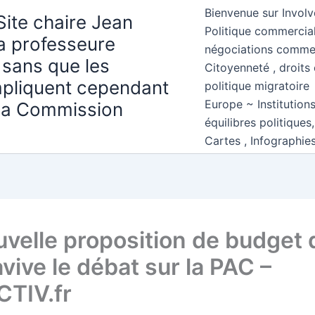
Bienvenue sur Involv
Site chaire Jean
Politique commercial
la professeure
négociations comme
 sans que les
Citoyenneté , droits 
mpliquent cependant
politique migratoire
Europe ~ Institution
 la Commission
équilibres politiques
Cartes , Infographie
uvelle proposition de budget 
avive le débat sur la PAC –
TIV.fr