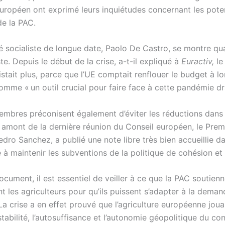
uropéen ont exprimé leurs inquiétudes concernant les poten
de la PAC.
é socialiste de longue date, Paolo De Castro, se montre qua
te. Depuis le début de la crise, a-t-il expliqué à
Euractiv,
le
stait plus, parce que l’UE comptait renflouer le budget à l
omme « un outil crucial pour faire face à cette pandémie d
embres préconisent également d’éviter les réductions dans 
n amont de la dernière réunion du Conseil européen, le Prem
dro Sanchez, a publié une note libre très bien accueillie da
 à maintenir les subventions de la politique de cohésion et
ocument, il est essentiel de veiller à ce que la PAC soutien
t les agriculteurs pour qu’ils puissent s’adapter à la deman
La crise a en effet prouvé que l’agriculture européenne jouai
stabilité, l’autosuffisance et l’autonomie géopolitique du con