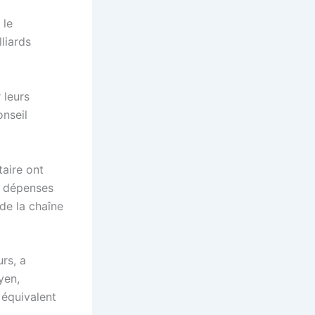
 le
liards
 leurs
onseil
taire ont
s dépenses
 de la chaîne
rs, a
yen,
 équivalent