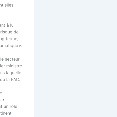
tielles
nt à lui
 risque de
ong terme,
ramatique ».
le secteur
ier ministre
ns laquelle
 de la PAC.
ne
de
t un rôle
tinent.