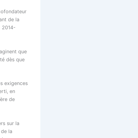
 cofondateur
ant de la
t 2014-
maginent que
lité dès que
es exigences
rti, en
ière de
rs sur la
 de la