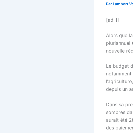
Par
Lambert Vo
[ad_1]
Alors que l
pluriannuel 
nouvelle ré
Le budget d
notamment e
l’agricultu
depuis un a
Dans sa pre
sombres dan
aurait été 2
des paiement