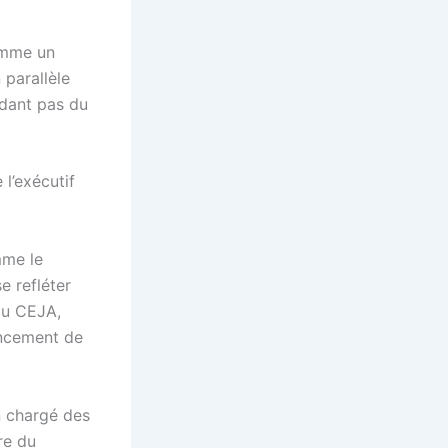
omme un
 parallèle
ndant pas du
 l’exécutif
mme le
e refléter
 du CEJA,
ancement de
n chargé des
re du