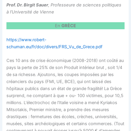
Prof. Dr. Birgit Sauer
, Professeure de sciences politiques
à l’Université de Vienne
En
GRÈCE
https://www.robert-
schuman.eu/fr/doc/divers/FRS_Vu_de_Grece.pdf
Ces 10 ans de crise économique (2008-2018) ont coûté au
pays la perte de 25% de son Produit intérieur brut , soit 1/4
de sa richesse. Ajoutons, les coupes imposées par les
créanciers du pays (FMI, UE, BCE), qui ont laissé des
hôpitaux publics dans un état de grande fragilité! La Grèce
surprend, ne comptant à que + ou- 100 victimes, pour 10,5
millions. L‘électrochoc de l’Italie voisine a mené Kyriakos
Mitsotakis, Premier ministre, a prendre des mesures
drastiques : fermetures des écoles, crèches, universités,
musées, sites archéologiques et certains commerces. (Tout
contrevenant à pouvait écoper jusqu’à 5000 € d’amendes.