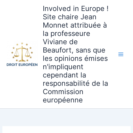
Aller
Involved in Europe !
au
Site chaire Jean
contenu
Monnet attribuée à
la professeure
Viviane de
Beaufort, sans que
les opinions émises
n'impliquent
cependant la
responsabilité de la
Commission
européenne