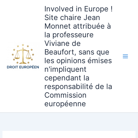
Aller
Involved in Europe !
au
Site chaire Jean
contenu
Monnet attribuée à
la professeure
Viviane de
Beaufort, sans que
les opinions émises
n'impliquent
cependant la
responsabilité de la
Commission
européenne