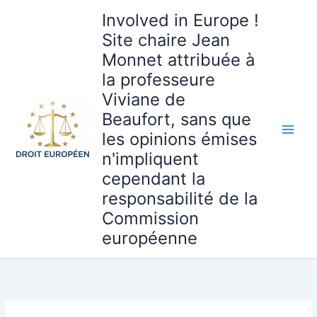
Aller
Involved in Europe !
au
Site chaire Jean
contenu
Monnet attribuée à
la professeure
Viviane de
Beaufort, sans que
les opinions émises
n'impliquent
cependant la
responsabilité de la
Commission
européenne