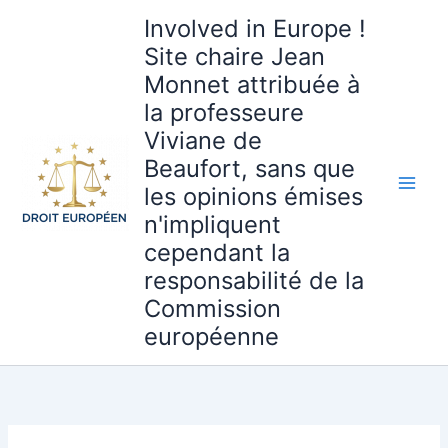
Aller
Involved in Europe !
au
Site chaire Jean
contenu
Monnet attribuée à
la professeure
Viviane de
Beaufort, sans que
les opinions émises
n'impliquent
cependant la
responsabilité de la
Commission
européenne