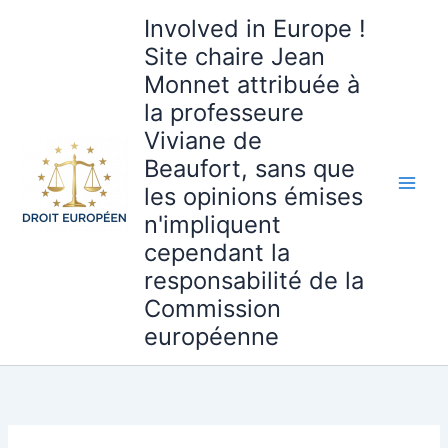
Aller
Involved in Europe !
au
Site chaire Jean
contenu
Monnet attribuée à
la professeure
Viviane de
Beaufort, sans que
les opinions émises
n'impliquent
cependant la
responsabilité de la
Commission
européenne