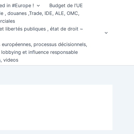
ed in #Europe !
Budget de l’UE
e , douanes ,Trade, IDE, ALE, OMC,
rciales
et libertés publiques , état de droit ~
s européennes, processus décisionnels,
, lobbying et influence responsable
s, videos