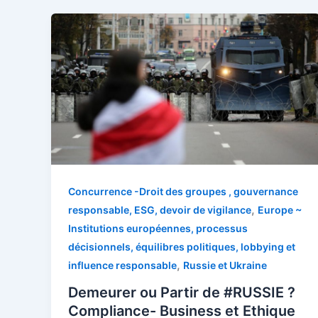
Concurrence -Droit des groupes , gouvernance
,
responsable, ESG, devoir de vigilance
Europe ~
Institutions européennes, processus
décisionnels, équilibres politiques, lobbying et
,
influence responsable
Russie et Ukraine
Demeurer ou Partir de #RUSSIE ?
Compliance- Business et Ethique