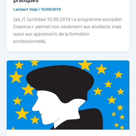
Lambert Volpi
/
10/09/2019
[ad_1] Synthèse 10.09.2019 Le programme européen
Erasmus+ permet non seulement aux étudiants mais
aussi aux apprenants de la formation
professionnelle,