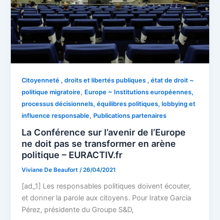
Citoyenneté , droits et libertés publiques , état de droit ~
,
politique migratoire
Europe ~ Institutions européennes,
processus décisionnels, équilibres politiques, lobbying et
,
influence responsable
Publications partenaires
La Conférence sur l’avenir de l’Europe
ne doit pas se transformer en arène
politique – EURACTIV.fr
Viviane De Beaufort
/
26/04/2021
[ad_1] Les responsables politiques doivent écouter,
et donner la parole aux citoyens. Pour Iratxe Garcia
Pérez, présidente du Groupe S&D,