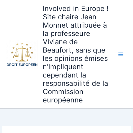
Aller
Involved in Europe !
au
Site chaire Jean
contenu
Monnet attribuée à
la professeure
Viviane de
Beaufort, sans que
les opinions émises
n'impliquent
cependant la
responsabilité de la
Commission
européenne