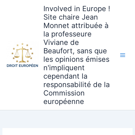
Aller
Involved in Europe !
au
Site chaire Jean
contenu
Monnet attribuée à
la professeure
Viviane de
Beaufort, sans que
les opinions émises
n'impliquent
cependant la
responsabilité de la
Commission
européenne