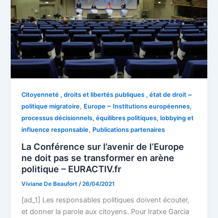
Citoyenneté , droits et libertés publiques , état de droit ~
,
politique migratoire
Europe ~ Institutions européennes,
processus décisionnels, équilibres politiques, lobbying et
,
influence responsable
Publications partenaires
La Conférence sur l’avenir de l’Europe
ne doit pas se transformer en arène
politique – EURACTIV.fr
Viviane De Beaufort
/
26/04/2021
[ad_1] Les responsables politiques doivent écouter,
et donner la parole aux citoyens. Pour Iratxe Garcia