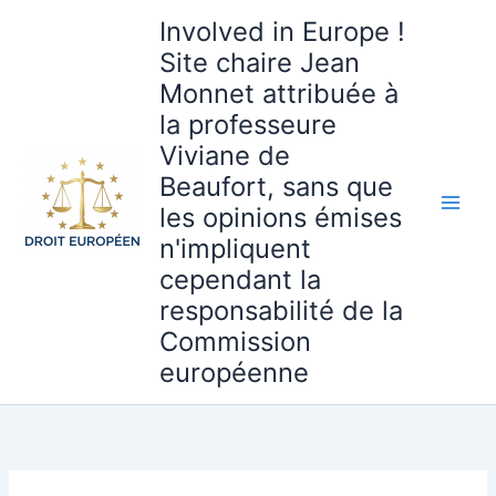
Aller
Involved in Europe !
au
Site chaire Jean
contenu
Monnet attribuée à
la professeure
Viviane de
Beaufort, sans que
les opinions émises
n'impliquent
cependant la
responsabilité de la
Commission
européenne