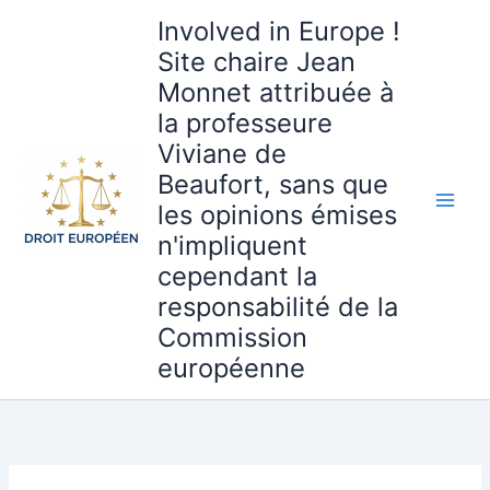
Aller
Involved in Europe !
au
Site chaire Jean
contenu
Monnet attribuée à
la professeure
Viviane de
Beaufort, sans que
les opinions émises
n'impliquent
cependant la
responsabilité de la
Commission
européenne