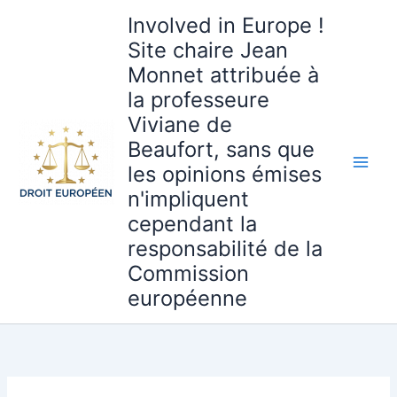
Aller
Involved in Europe !
au
Site chaire Jean
contenu
Monnet attribuée à
la professeure
Viviane de
Beaufort, sans que
les opinions émises
n'impliquent
cependant la
responsabilité de la
Commission
européenne