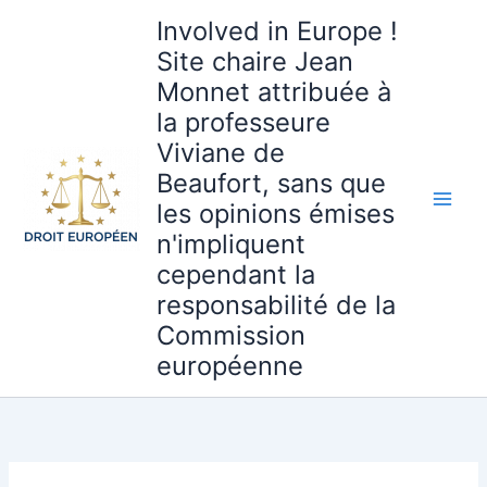
Aller
Involved in Europe !
au
Site chaire Jean
contenu
Monnet attribuée à
la professeure
Viviane de
Beaufort, sans que
les opinions émises
n'impliquent
cependant la
responsabilité de la
Commission
européenne