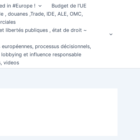
ed in #Europe !
Budget de l’UE
e , douanes ,Trade, IDE, ALE, OMC,
rciales
et libertés publiques , état de droit ~
s européennes, processus décisionnels,
, lobbying et influence responsable
s, videos