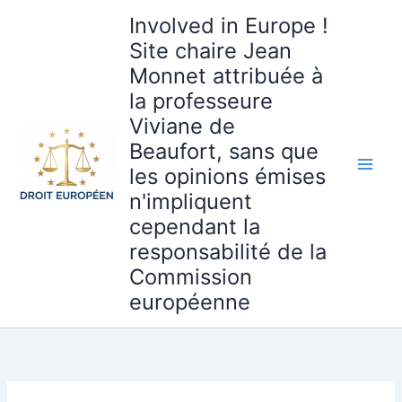
Aller
Involved in Europe !
au
Site chaire Jean
contenu
Monnet attribuée à
la professeure
Viviane de
Beaufort, sans que
les opinions émises
n'impliquent
cependant la
responsabilité de la
Commission
européenne