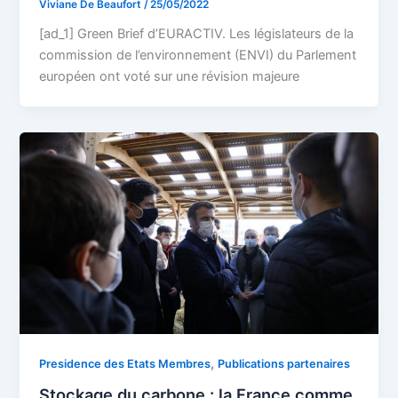
Viviane De Beaufort
/
25/05/2022
[ad_1] Green Brief d’EURACTIV. Les législateurs de la
commission de l’environnement (ENVI) du Parlement
européen ont voté sur une révision majeure
,
Presidence des Etats Membres
Publications partenaires
Stockage du carbone : la France comme