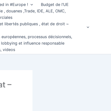
ed in #Europe !
Budget de l’UE
e , douanes ,Trade, IDE, ALE, OMC,
rciales
et libertés publiques , état de droit ~
s européennes, processus décisionnels,
, lobbying et influence responsable
s, videos
at –