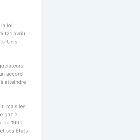
la loi
 (21 avril),
ats-Unis
gociateurs
 un accord
 à atteindre
t, mais les
de gaz à
x de 1990.
et ses États