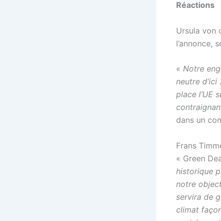
Réactions
Ursula von 
l’annonce, s
«
Notre eng
neutre d’ici
place l’UE 
contraignan
dans un co
Frans Timme
« Green Dea
historique 
notre object
servira de g
climat façon