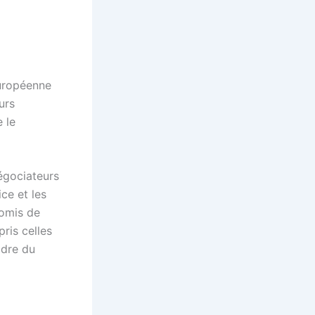
uropéenne
urs
e le
égociateurs
ce et les
romis de
pris celles
adre du