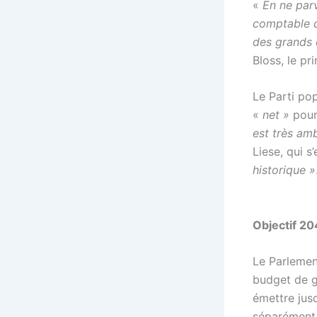
«
En ne parv
comptable da
des grands 
Bloss, le p
Le Parti pop
«
net »
pour 
est très amb
Liese, qui s
historique »
Objectif 20
Le Parlement
budget de g
émettre jus
séparément 