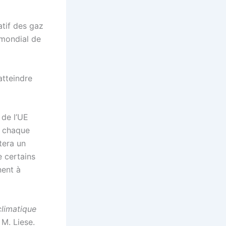
tif des gaz
 mondial de
atteindre
 de l’UE
r chaque
tera un
e certains
nent à
climatique
 M. Liese.