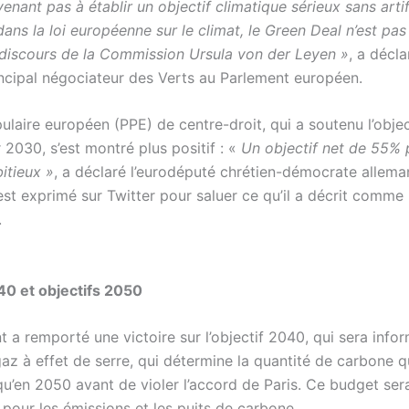
enant pas à établir un objectif climatique sérieux sans arti
ns la loi européenne sur le climat, le Green Deal n’est pas
discours de la Commission Ursula von der Leyen »
, a décl
rincipal négociateur des Verts au Parlement européen.
ulaire européen (PPE) de centre-droit, qui a soutenu l’objec
2030, s’est montré plus positif : «
Un objectif net de 55%
itieux »
, a déclaré l’eurodéputé chrétien-démocrate allema
’est exprimé sur Twitter pour saluer ce qu’il a décrit comme
.
40 et objectifs 2050
 a remporté une victoire sur l’objectif 2040, qui sera info
az à effet de serre, qui détermine la quantité de carbone q
qu’en 2050 avant de violer l’accord de Paris. Ce budget ser
pour les émissions et les puits de carbone.