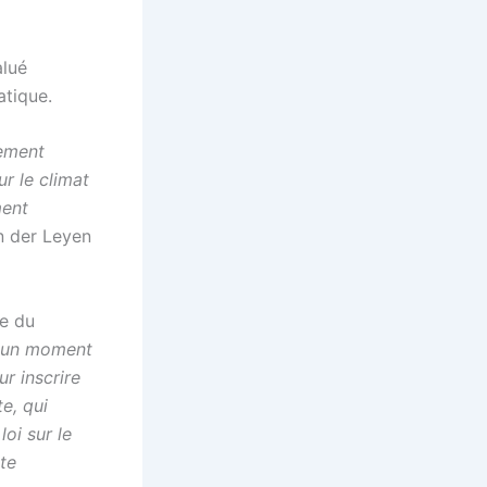
alué
atique.
uement
r le climat
ment
n der Leyen
e du
t un moment
r inscrire
e, qui
oi sur le
rte