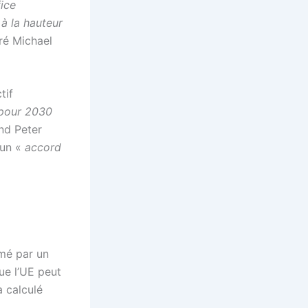
fice
 à la hauteur
aré Michael
tif
 pour 2030
nd Peter
 un «
accord
rmé par un
ue l’UE peut
a calculé