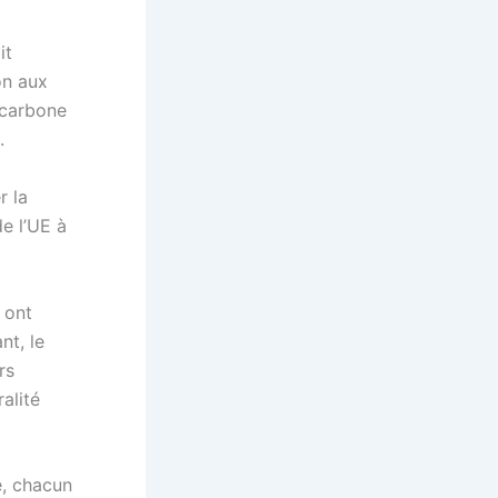
it
on aux
 carbone
.
r la
de l’UE à
 ont
nt, le
rs
ralité
e, chacun