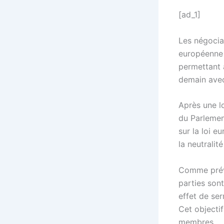
[ad_1]
Les négocia
européenne 
permettant à
demain avec
Après une lo
du Parlemen
sur la loi e
la neutralit
Comme prévu,
parties son
effet de se
Cet objecti
membres.