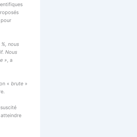
entifiques
 proposés
 pour
7 %, nous
if. Nous
ue »
, a
ion «
brute
»
re.
 suscité
atteindre