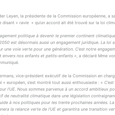
der Leyen, la présidente de la Commission européenne, a s
e disant «
ravie
» qu’un accord ait été trouvé sur la loi clim
agement politique à devenir le premier continent climatiq
 2050 est désormais aussi un engagement juridique. La loi su
sur une voie verte pour une génération. C’est notre engage
t envers nos enfants et petits-enfants »
, a déclaré Mme vo
mmuniqué.
rmans, vice-président exécutif de la Commission en charg
l » européen, s’est montré tout aussi enthousiaste : «
C’es
pour l’UE. Nous sommes parvenus à un accord ambitieux pou
if de neutralité climatique dans une législation contraignant
uide à nos politiques pour les trente prochaines années. La l
nera la relance verte de l’UE et garantira une transition ve