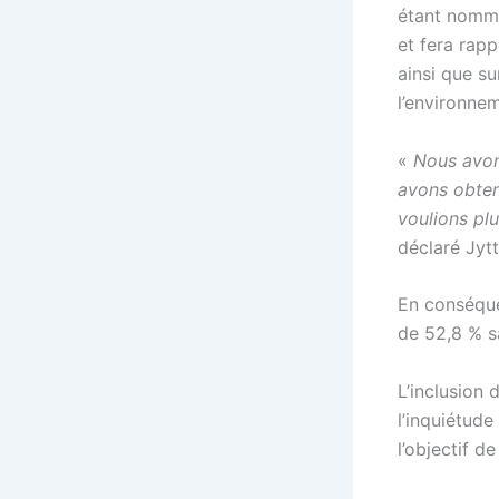
étant nommé
et fera rapp
ainsi que s
l’environnem
«
Nous avons
avons obtenu
voulions plu
déclaré Jyt
En conséque
de 52,8 % sa
L’inclusion 
l’inquiétud
l’objectif 