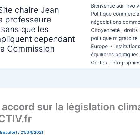
Bienvenue sur Involv
Site chaire Jean
Politique commercial
la professeure
négociations comme
 sans que les
Citoyenneté , droits 
mpliquent cependant
politique migratoire
Europe ~ Institution
 la Commission
équilibres politiques
Cartes , Infographie
accord sur la législation clim
TIV.fr
 Beaufort
/
21/04/2021