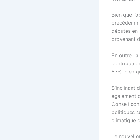
Bien que l’o
précédemmen
députés en 
provenant de 
En outre, l
contribution
57%, bien qu
S’inclinant
également dé
Conseil cons
politiques s
climatique d
Le nouvel o