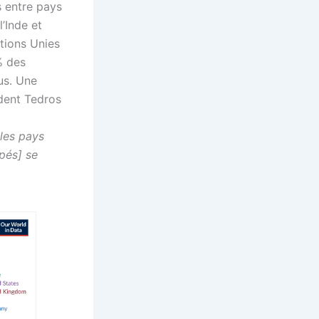
 entre pays
l’Inde et
ations Unies
% des
us. Une
dent Tedros
 les pays
pés] se