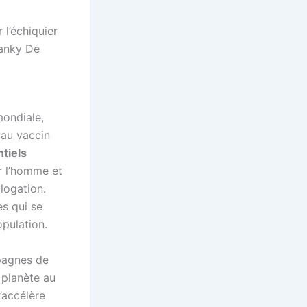
 l’échiquier
ranky De
mondiale,
 au vaccin
tiels
r l’homme et
logation.
s qui se
pulation.
pagnes de
 planète au
s’accélère