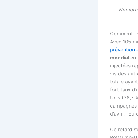
Nombre 
Comment l’E
Avec 105 mi
prévention 
mondial
en 
injectées r
vis des aut
totale ayan
fort taux d
Unis (38,7 %
campagnes d
d’avril, l’
Ce retard s’
Royaume-Uni