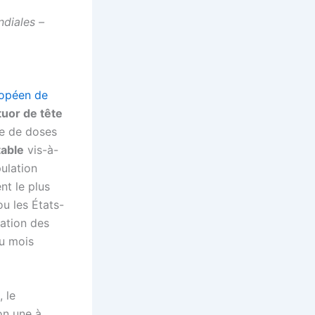
diales –
ropéen de
tuor de tête
re de doses
table
vis-à-
ulation
nt le plus
u les États-
ration des
du mois
, le
on une à