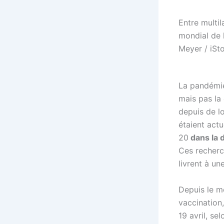
Entre multil
mondial de l
Meyer / iSt
La pandémie
mais pas la
depuis de lo
étaient act
20
dans la 
Ces recherc
livrent à u
Depuis le m
vaccination
19 avril, se