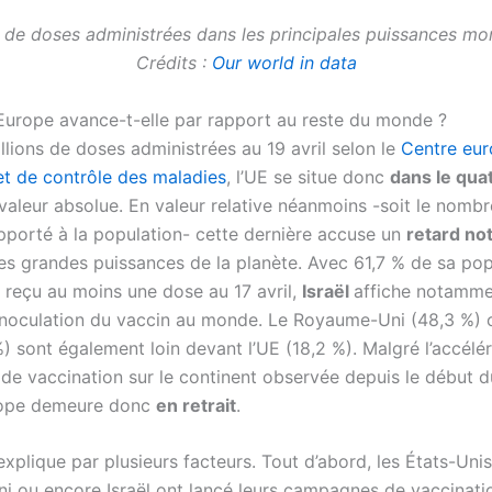
de doses administrées dans les principales puissances mon
Crédits :
Our world in data
urope avance-t-elle par rapport au reste du monde ?
llions de doses administrées au 19 avril selon le
Centre eu
et de contrôle des maladies
, l’UE se situe donc
dans le qua
valeur absolue. En valeur relative néanmoins -soit le nomb
apporté à la population- cette dernière accuse un
retard no
res grandes puissances de la planète. Avec 61,7 % de sa pop
t reçu au moins une dose au 17 avril,
Israël
affiche notamme
’inoculation du vaccin au monde. Le Royaume-Uni (48,3 %) o
) sont également loin devant l’UE (18,2 %). Malgré l’accélé
e vaccination sur le continent observée depuis le début 
Europe demeure donc
en retrait
.
explique par plusieurs facteurs. Tout d’abord, les États-Unis
 ou encore Israël ont lancé leurs campagnes de vaccinati