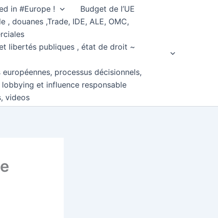
ed in #Europe !
Budget de l’UE
e , douanes ,Trade, IDE, ALE, OMC,
rciales
et libertés publiques , état de droit ~
s européennes, processus décisionnels,
, lobbying et influence responsable
s, videos
pe