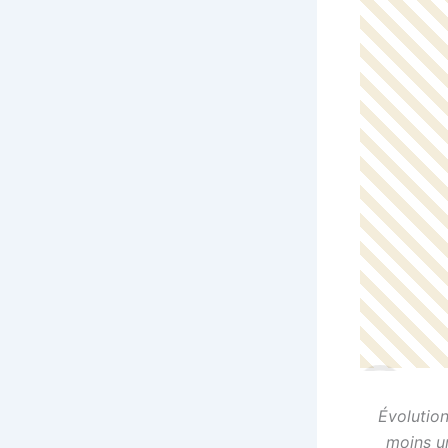
Évolution
moins u