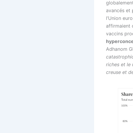
globalement
avancés et p
l’Union euro
affirmaient 
vaccins pro
hyperconce
Adhanom Ghe
catastrophi
riches et l
creuse et d