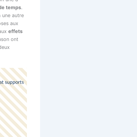
 de temps
.
à une autre
doses aux
 aux
effets
nson ont
 deux