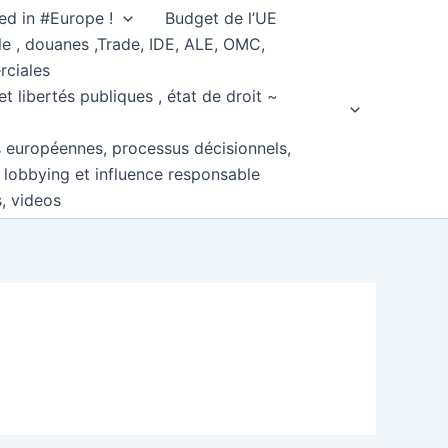
ed in #Europe !
Budget de l’UE
e , douanes ,Trade, IDE, ALE, OMC,
rciales
et libertés publiques , état de droit ~
s européennes, processus décisionnels,
, lobbying et influence responsable
s, videos