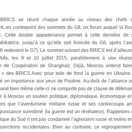
 BRICS se réunit chaque année au niveau des chefs d
t, en contrepoint des sommets du G8, un forum auquel la Russ
. Cette double appartenance permet à cette dernière de
édiatrice, jusqu’à ce qu’elle soit évincée du G8, après l’an
8 redevient le G7). Le sommet suivant des BRICS est d’ailleur
ufa, les 9 et 10 juillet 2015, parallèlement à une réun
on de Coopération de Shanghaï). Déjà, Moscou entend faire 
 » des BRICS.Avec pour toile de fond la guerre en Ukraine
é en importance aux yeux de Poutine. Au-delà de l’alliance a
uand bien même celle-ci ne comporte pas de clause de défense
e à Moscou un soutien politique, diplomatique, économique et f
lors que l’aventurisme militaire russe et ses contrecoups a
 puissance surestimé (la guerre est un révélateur). Rappelons q
Afrique du Sud n’ont pas condamné l’agression russe et moins enc
sanctions occidentales. Bien au contraire, ce regroupement