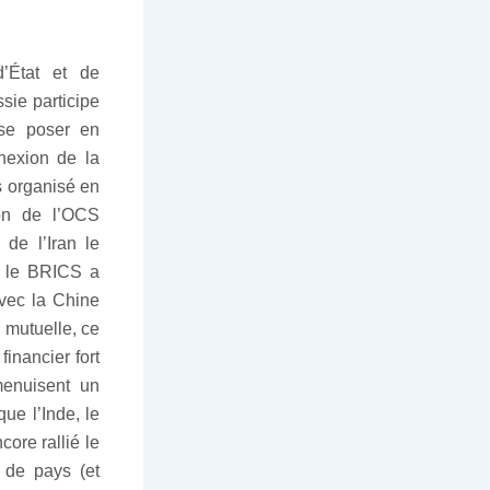
’État et de
ie participe
 se poser en
nexion de la
s organisé en
ion de l’OCS
de l’Iran le
, le BRICS a
vec la Chine
 mutuelle, ce
inancier fort
menuisent un
ue l’Inde, le
ore rallié le
 de pays (et