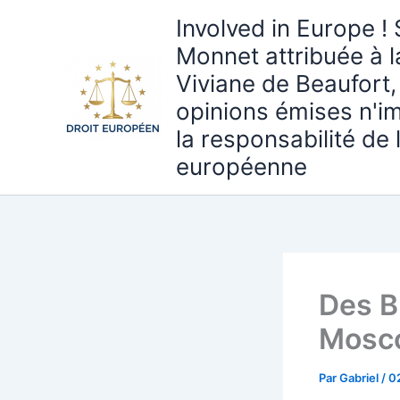
Aller
Involved in Europe ! 
au
Monnet attribuée à 
contenu
Viviane de Beaufort,
opinions émises n'i
la responsabilité de
européenne
Des B
Mosco
Par
Gabriel
/
0