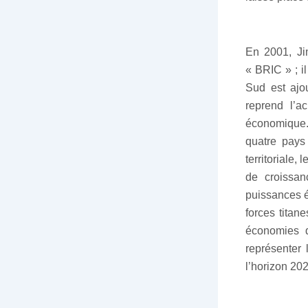
En 2001, Ji
« BRIC » ; i
Sud est ajo
reprend l’a
économique. 
quatre pays
territoriale
de croissan
puissances é
forces titan
économies d
représenter
l’horizon 202