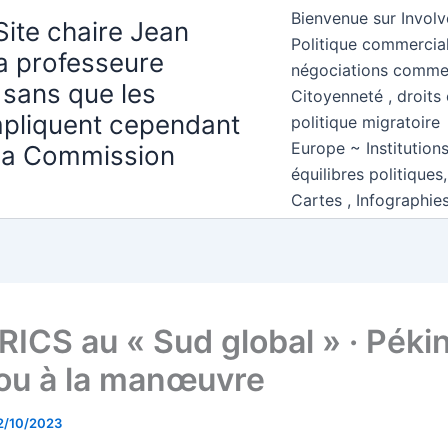
Bienvenue sur Involv
Site chaire Jean
Politique commercial
la professeure
négociations comme
 sans que les
Citoyenneté , droits 
mpliquent cependant
politique migratoire
Europe ~ Institution
 la Commission
équilibres politiques
Cartes , Infographie
RICS au « Sud global » · Pékin
u à la manœuvre
2/10/2023