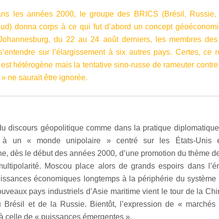
ans les années 2000, le groupe des BRICS (Brésil, Russie, 
Sud) donna corps à ce qui fut d’abord un concept géoéconomi
ohannesburg, du 22 au 24 août derniers, les membres de
’entendre sur l’élargissement à six autres pays. Certes, ce
 est hétérogène mais la tentative sino-russe de rameuter contre 
» ne saurait être ignorée.
du discours géopolitique comme dans la pratique diplomatique,
à un « monde unipolaire » centré sur les États-Unis et
e, dès le début des années 2000, d’une promotion du thème d
ultipolarité. Moscou place alors de grands espoirs dans l’
issances économiques longtemps à la périphérie du système i
uveaux pays industriels d’Asie maritime vient le tour de la Chi
u Brésil et de la Russie. Bientôt, l’expression de « marché
 à celle de « puissances émergentes ».