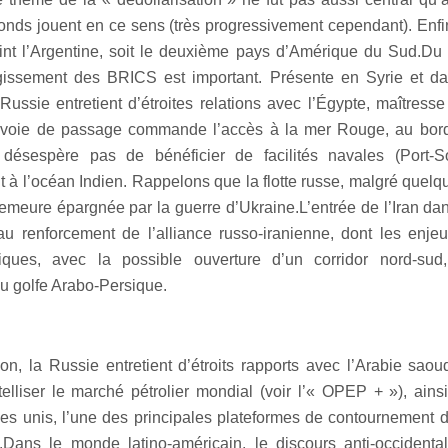
fonds jouent en ce sens (très progressivement cependant). Enf
int l’Argentine, soit le deuxième pays d’Amérique du Sud.Du
argissement des BRICS est important. Présente en Syrie et da
 Russie entretient d’étroites relations avec l’Égypte, maîtress
 voie de passage commande l’accès à la mer Rouge, au bord
ésespère pas de bénéficier de facilités navales (Port-S
t à l’océan Indien. Rappelons que la flotte russe, malgré quelq
emeure épargnée par la guerre d’Ukraine.L’entrée de l’Iran d
au renforcement de l’alliance russo-iranienne, dont les enje
ques, avec la possible ouverture d’un corridor nord-su
u golfe Arabo-Persique.
on, la Russie entretient d’étroits rapports avec l’Arabie saoudit
telliser le marché pétrolier mondial (voir l’« OPEP + »), ains
es unis, l’une des principales plateformes de contournement 
s.Dans le monde latino-américain, le discours anti-occident