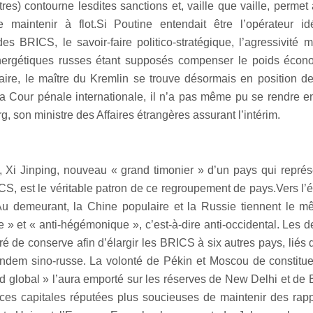
res) contourne lesdites sanctions et, vaille que vaille, permet
 maintenir à flot.Si Poutine entendait être l’opérateur id
es BRICS, le savoir-faire politico-stratégique, l’agressivité mi
nergétiques russes étant supposés compenser le poids écon
aire, le maître du Kremlin se trouve désormais en position d
la Cour pénale internationale, il n’a pas même pu se rendre 
, son ministre des Affaires étrangères assurant l’intérim.
, Xi Jinping, nouveau « grand timonier » d’un pays qui repr
S, est le véritable patron de ce regroupement de pays.Vers l’
 demeurant, la Chine populaire et la Russie tiennent le m
re » et « anti-hégémonique », c’est-à-dire anti-occidental. Les d
 de conserve afin d’élargir les BRICS à six autres pays, liés d
ndem sino-russe. La volonté de Pékin et Moscou de constitue
d global » l’aura emporté sur les réserves de New Delhi et de Br
 ces capitales réputées plus soucieuses de maintenir des rapp