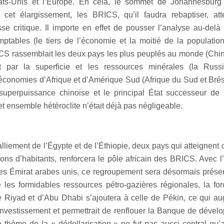
ats-Unis et l’Europe. En cela, le sommet de Johannesburg
 cet élargissement, les BRICS, qu’il faudra rebaptiser, att
se critique. Il importe en effet de pousser l’analyse au-del
tables (le tiers de l’économie et la moitié de la populatio
CS rassemblait les deux pays les plus peuplés au monde (Chine
t par la superficie et les ressources minérales (la Russi
économies d’Afrique et d’Amérique Sud (Afrique du Sud et Brés
 superpuissance chinoise et le principal État successeur de 
et ensemble hétéroclite n’était déjà pas négligeable.
ralliement de l’Égypte et de l’Éthiopie, deux pays qui atteignent
ions d’habitants, renforcera le pôle africain des BRICS. Avec l’
les Émirat arabes unis, ce regroupement sera désormais prés
e les formidables ressources pétro-gazières régionales, la fo
e Riyad et d’Abu Dhabi s’ajoutera à celle de Pékin, ce qui a
investissement et permettrait de renflouer la Banque de déve
 thème de la « dédollarisation » ne fut pas aussi central qu