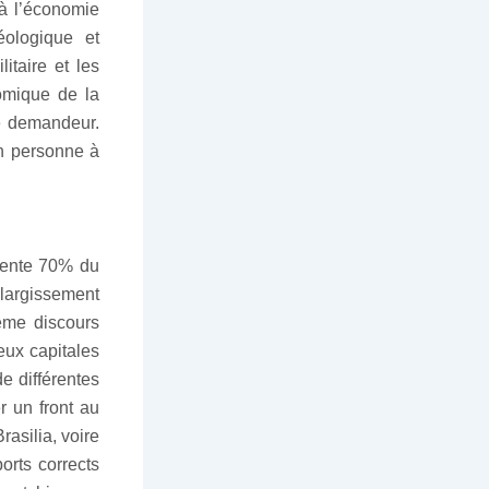
 à l’économie
éologique et
litaire et les
omique de la
e demandeur.
en personne à
ésente 70% du
élargissement
ême discours
eux capitales
e différentes
r un front au
asilia, voire
orts corrects