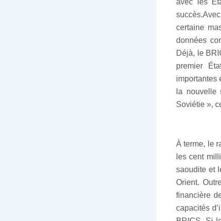
avec les Ét
succès.Avec
certaine mas
données comp
Déjà, le BRI
premier Éta
importantes 
la nouvelle
Soviétie », c
À terme, le 
les cent mill
saoudite et 
Orient. Outr
financière d
capacités d’
BRICS. Si le