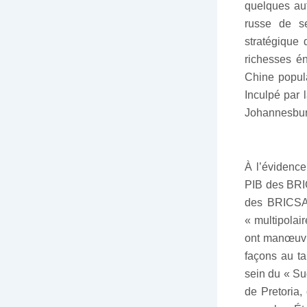
quelques aut
russe de se
stratégique d
richesses é
Chine popul
Inculpé par 
Johannesburg
À l’évidence
PIB des BRIC
des BRICSAu
« multipolai
ont manœuvré
façons au ta
sein du « Su
de Pretoria,