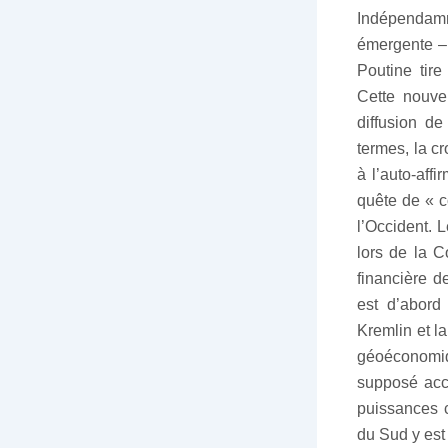
Indépendamm
émergente – 
Poutine tir
Cette nouve
diffusion de
termes, la c
à l’auto-aff
quête de « c
l’Occident. 
lors de la C
financière 
est d’abord
Kremlin et l
géoéconomiqu
supposé acc
puissances c
du Sud y est 