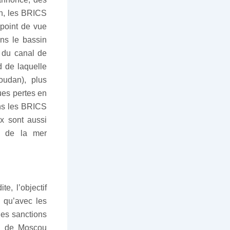
in, les BRICS
 point de vue
ns le bassin
e du canal de
 de laquelle
oudan), plus
ues pertes en
ans les BRICS
ux sont aussi
d, de la mer
e, l’objectif
i qu’avec les
des sanctions
al de Moscou