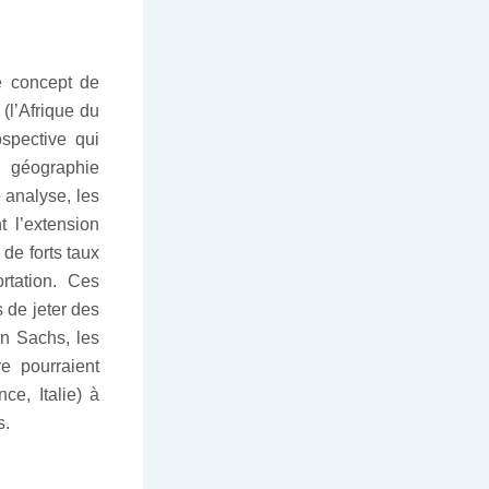
e concept de
(l’Afrique du
spective qui
e géographie
 analyse, les
 l’extension
de forts taux
rtation. Ces
 de jeter des
an Sachs, les
e pourraient
e, Italie) à
s.