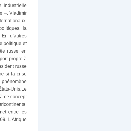
industrielle
e –, Vladimir
ernationaux.
litiques, la
. En d’autres
 politique et
tie russe, en
port propre à
ésident russe
e si la crise
le phénomène
tats-Unis.Le
 à ce concept
ricontinental
et entre les
09. L’Afrique