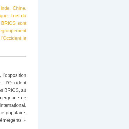
Inde, Chine,
que. Lors du
s BRICS sont
 regroupement
l’Occident le
 l’opposition
 l’Occident
es BRICS, au
émergence de
nternational.
ne populaire,
s émergents »