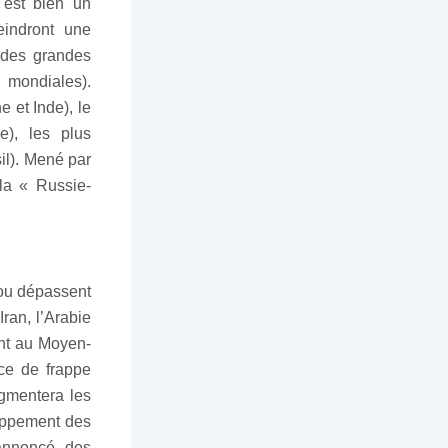
 est bien un
eindront une
à des grandes
n mondiales).
 et Inde), le
e), les plus
il). Mené par
la « Russie-
 ou dépassent
Iran, l’Arabie
ent au Moyen-
rce de frappe
ugmentera les
loppement des
’annoncé, des