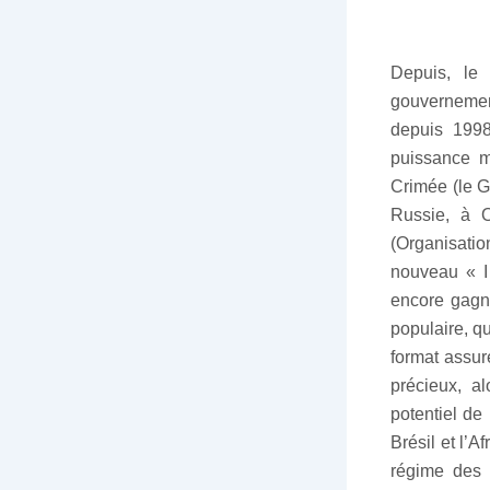
Depuis, le
gouvernemen
depuis 1998
puissance m
Crimée (le G
Russie, à O
(Organisati
nouveau « I
encore gagn
populaire, q
format assur
précieux, a
potentiel de
Brésil et l’
régime des 