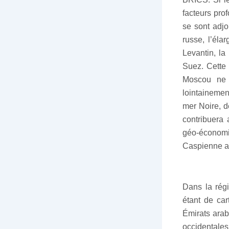
facteurs pro
se sont adjo
russe, l’él
Levantin, la
Suez. Cette
Moscou ne d
lointainemen
mer Noire, d
contribuera 
géo-économi
Caspienne a
Dans la régi
étant de car
Émirats arab
occidentale