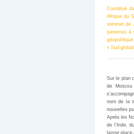
Constitué d
Afrique du 
sommet de J
parvenus à s
géopolitique
« Sud global 
Sur le plan 
de Moscou 
s’accompagn
nom de la m
nouvelles pu
Après les No
de l’Inde, d
laisse place