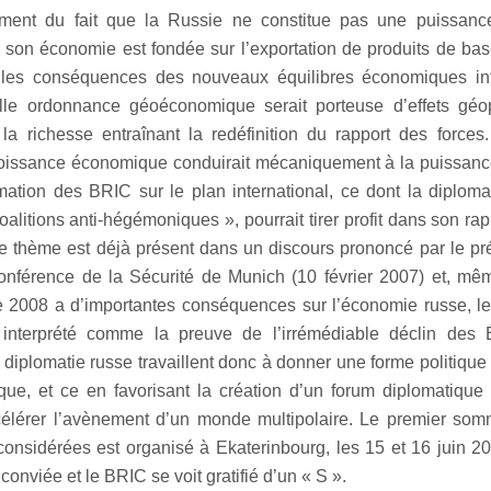
ent du fait que la Russie ne constitue pas une puissance 
son économie est fondée sur l’exportation de produits de bas
e les conséquences des nouveaux équilibres économiques int
lle ordonnance géoéconomique serait porteuse d’effets géopo
 la richesse entraînant la redéfinition du rapport des forces
roissance économique conduirait mécaniquement à la puissance
irmation des BRIC sur le plan international, ce dont la diploma
oalitions anti-hégémoniques », pourrait tirer profit dans son rap
Le thème est déjà présent dans un discours prononcé par le pr
onférence de la Sécurité de Munich (10 février 2007) et, mêm
de 2008 a d’importantes conséquences sur l’économie russe, 
 interprété comme la preuve de l’irrémédiable déclin des É
a diplomatie russe travaillent donc à donner une forme politique
e, et ce en favorisant la création d’un forum diplomatique t
élérer l’avènement d’un monde multipolaire. Le premier somm
onsidérées est organisé à Ekaterinbourg, les 15 et 16 juin 20
conviée et le BRIC se voit gratifié d’un « S ».