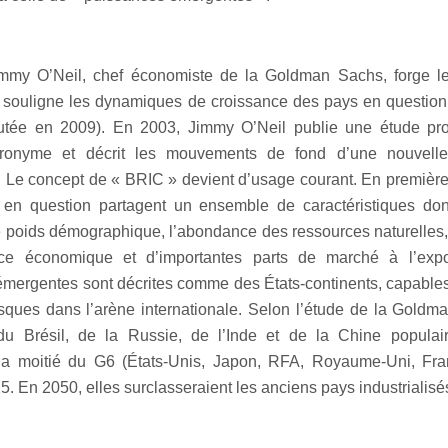
mmy O’Neil, chef économiste de la Goldman Sachs, forge l
l souligne les dynamiques de croissance des pays en question 
utée en 2009). En 2003, Jimmy O’Neil publie une étude pro
cronyme et décrit les mouvements de fond d’une nouvell
Le concept de « BRIC » devient d’usage courant. En première
 en question partagent un ensemble de caractéristiques dont
, le poids démographique, l’abondance des ressources naturelles, 
ce économique et d’importantes parts de marché à l’expo
mergentes sont décrites comme des États-continents, capables
esques dans l’arène internationale. Selon l’étude de la Goldm
u Brésil, de la Russie, de l’Inde et de la Chine populair
 la moitié du G6 (États-Unis, Japon, RFA, Royaume-Uni, Franc
5. En 2050, elles surclasseraient les anciens pays industrialisé