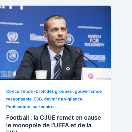
Concurrence -Droit des groupes , gouvernance
,
responsable, ESG, devoir de vigilance
Publications partenaires
Football : la CJUE remet en cause
le monopole de l’UEFA et de la