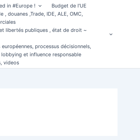
ed in #Europe !
Budget de l’UE
e , douanes ,Trade, IDE, ALE, OMC,
rciales
et libertés publiques , état de droit ~
s européennes, processus décisionnels,
, lobbying et influence responsable
s, videos