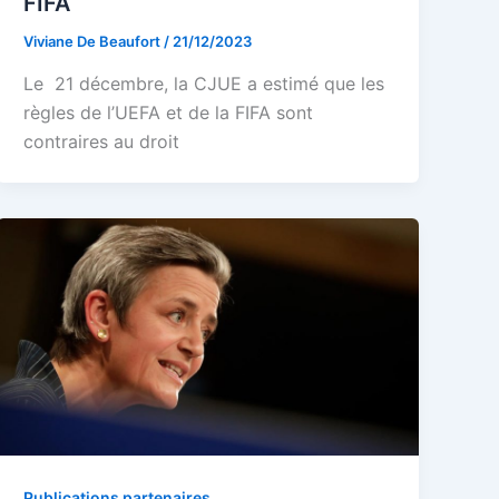
FIFA
Viviane De Beaufort
/
21/12/2023
Le 21 décembre, la CJUE a estimé que les
règles de l’UEFA et de la FIFA sont
contraires au droit
Publications partenaires