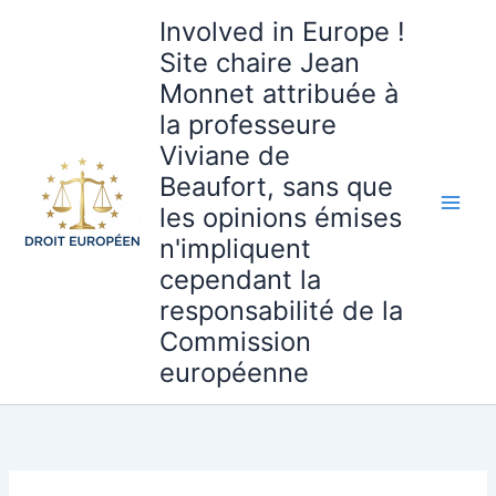
Aller
Involved in Europe !
au
Site chaire Jean
contenu
Monnet attribuée à
la professeure
Viviane de
Beaufort, sans que
les opinions émises
n'impliquent
cependant la
responsabilité de la
Commission
européenne