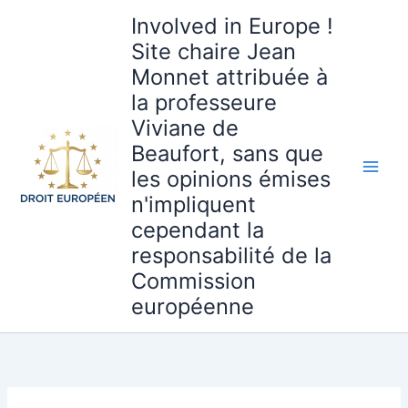
Aller
Involved in Europe !
au
Site chaire Jean
contenu
Monnet attribuée à
la professeure
Viviane de
Beaufort, sans que
les opinions émises
n'impliquent
cependant la
responsabilité de la
Commission
européenne