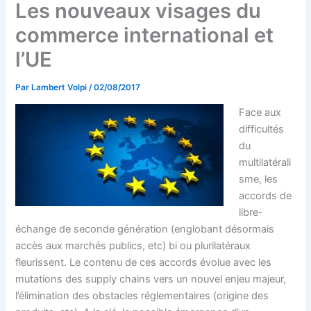
Les nouveaux visages du
commerce international et
l’UE
Par
Lambert Volpi
/
02/08/2017
Face aux
difficultés
du
multilatérali
sme, les
accords de
libre-
échange de seconde génération (englobant désormais
accès aux marchés publics, etc) bi ou plurilatéraux
fleurissent. Le contenu de ces accords évolue avec les
mutations des supply chains vers un nouvel enjeu majeur,
l’élimination des obstacles réglementaires (origine des