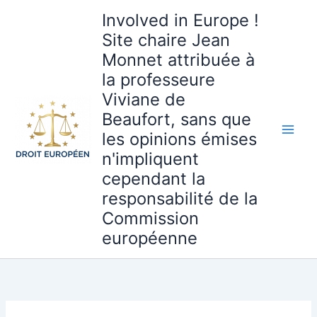
Aller
Involved in Europe !
au
Site chaire Jean
contenu
Monnet attribuée à
la professeure
Viviane de
Beaufort, sans que
les opinions émises
n'impliquent
cependant la
responsabilité de la
Commission
européenne