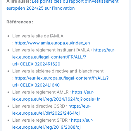
A lire aussi :
Les points clés du rapport d’investissement
européen 2024/25 sur l’innovation
Références :
Lien vers le site de l’AMLA
:
https://www.amla.europa.eu/index_en
Lien vers le règlement instituant l’AMLA :
https://eur-
lex.europa.eu/legal-content/FR/ALL/?
uri=CELEX:32024R1620
Lien vers la sixième directive anti-blanchiment
:
https://eur-lex.europa.eu/legal-content/fr/ALL/?
uri=CELEX:32024L1640
Lien vers le règlement AMLR :
https://eur-
lex.europa.eu/eli/reg/2024/1624/oj?locale=fr
Lien vers la directive CSRD :
https://eur-
lex.europa.eu/eli/dir/2022/2464/oj
Lien vers le règlement SFDR :
https://eur-
lex.europa.eu/eli/reg/2019/2088/oj