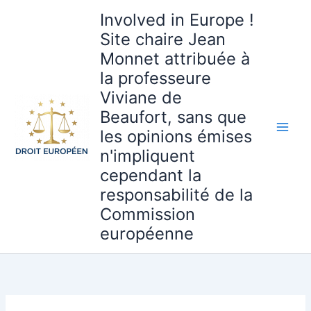
Aller
Involved in Europe !
au
Site chaire Jean
contenu
Monnet attribuée à
la professeure
Viviane de
Beaufort, sans que
les opinions émises
n'impliquent
cependant la
responsabilité de la
Commission
européenne