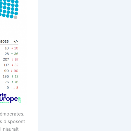
démocrates.
es disposent
 n’aurait