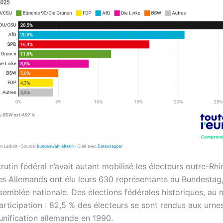
rutin fédéral n’avait autant mobilisé les électeurs outre-Rhi
es Allemands ont élu leurs 630 représentants au Bundestag, 
semblée nationale. Des élections fédérales historiques, au m
articipation : 82,5 % des électeurs se sont rendus aux urne
éunification allemande en 1990.