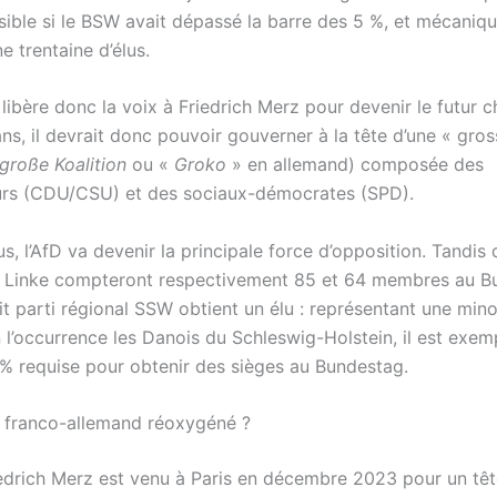
sible si le BSW avait dépassé la barre des 5 %, et mécani
 trentaine d’élus.
 libère donc la voix à Friedrich Merz pour devenir le futur c
ns, il devrait donc pouvoir gouverner à la tête d’une « gros
große Koalition
ou «
Groko
» en allemand) composée des
urs (CDU/CSU) et des sociaux-démocrates (SPD).
s, l’AfD va devenir la principale force d’opposition. Tandis 
e Linke compteront respectivement 85 et 64 membres au B
tit parti régional SSW obtient un élu : représentant une mino
 l’occurrence les Danois du Schleswig-Holstein, il est exem
 % requise pour obtenir des sièges au Bundestag.
 franco-allemand réoxygéné ?
edrich Merz est venu à Paris en décembre 2023 pour un têt