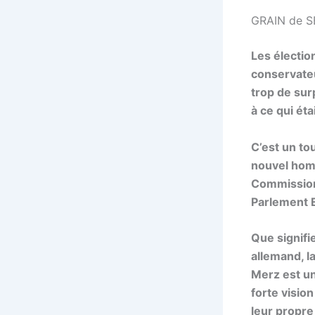
GRAIN de S
Les électio
conservateu
trop de sur
à ce qui éta
C’est un to
nouvel homm
Commission
Parlement E
Que signifi
allemand, l
Merz est un
forte visio
leur propre