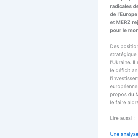
radicales d
de l’Europe
et MERZ rej
pour le mom
Des positio
stratégique
l’Ukraine. I
le déficit 
l’investisse
européennes
propos du M
le faire alo
Lire aussi :
Une analyse