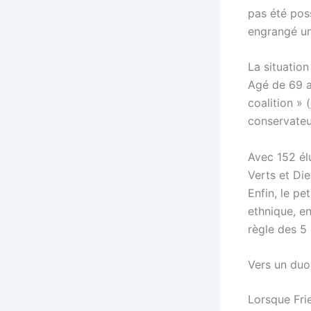
pas été pos
engrangé une
La situation
Agé de 69 a
coalition » (
conservate
Avec 152 élu
Verts et Di
Enfin, le pe
ethnique, en
règle des 5
Vers un duo
Lorsque Fri