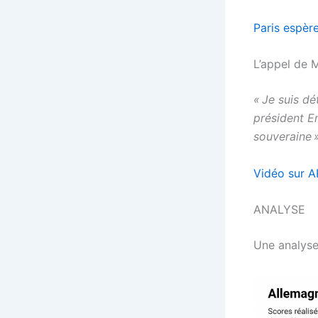
Paris espèr
L’appel de 
« Je suis d
président E
souveraine 
Vidéo sur A
ANALYSE
Une analyse