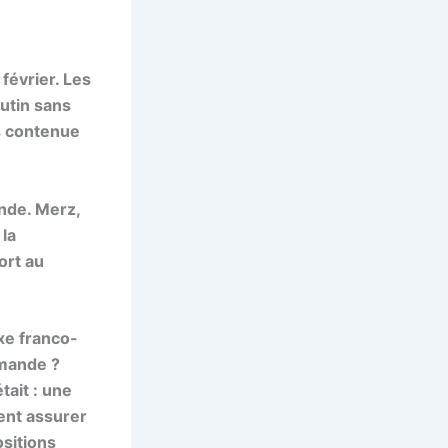
février. Les
rutin sans
s contenue
onde. Merz,
la
ort au
axe franco-
emande ?
tait : une
ent assurer
sitions