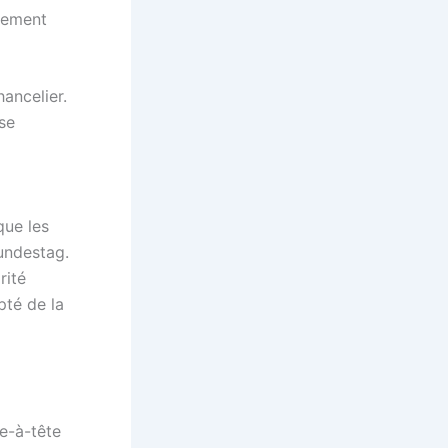
quement
hancelier.
se
que les
undestag.
rité
pté de la
e-à-tête