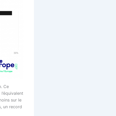
n. Ce
l’équivalent
oins sur le
s, un record