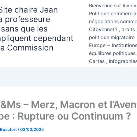
Bienvenue sur Involv
Site chaire Jean
Politique commercial
la professeure
négociations comme
 sans que les
Citoyenneté , droits 
mpliquent cependant
politique migratoire
Europe ~ Institution
 la Commission
équilibres politiques
Cartes , Infographie
&Ms – Merz, Macron et l’Aven
ope : Rupture ou Continuum ?
 Beaufort
/
03/03/2025