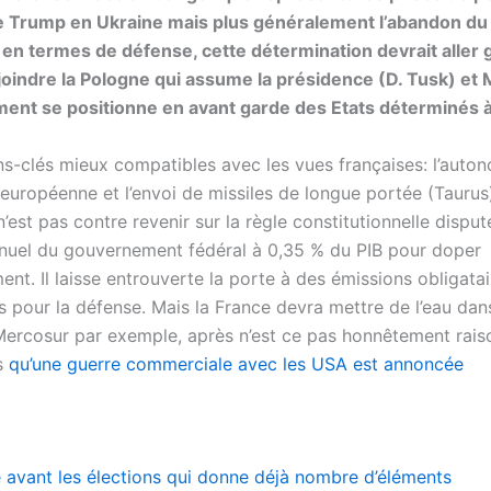
e Trump en Ukraine mais plus généralement l’abandon du
 en termes de défense, cette détermination devrait aller 
oindre la Pologne qui assume la présidence (D. Tusk) et 
ent se positionne en avant garde des Etats déterminés à 
ns-clés mieux compatibles avec les vues françaises: l’auto
 européenne et l’envoi de missiles de longue portée (Taurus
l n’est pas contre revenir sur la règle constitutionnelle disput
annuel du gouvernement fédéral à 0,35 % du PIB pour doper
ment. Il laisse entrouverte la porte à des émissions obligata
 pour la défense. Mais la France devra mettre de l’eau dan
ercosur par exemple, après n’est ce pas honnêtement rais
rs
qu’une guerre commerciale avec les USA est annoncée
 avant les élections qui donne déjà nombre d’éléments