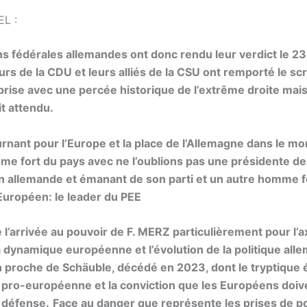
EL :
ns fédérales allemandes ont donc rendu leur verdict le 23 
rs de la CDU et leurs alliés de la CSU ont remporté le sc
prise avec une percée historique de l’extrême droite mai
it attendu.
urnant pour l’Europe et la place de l’Allemagne dans le m
e fort du pays avec ne l’oublions pas une présidente de 
 allemande et émanant de son parti et un autre homme f
uropéen: le leader du PEE
e l’arrivée au pouvoir de F. MERZ particulièrement pour l’
a dynamique européenne et l’évolution de la politique all
 proche de Schäuble, décédé en 2023, dont le tryptique é
n pro-européenne et la conviction que les Européens doiv
 défense.
Face au danger que représente les prises de po