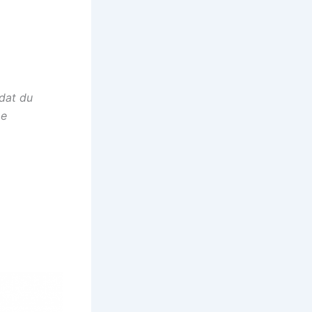
ndat du
pe