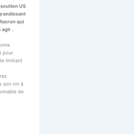
 soutien US
grandissant
Macron qui
agir .
nomie
) pour
ée limitant
ires
s son vin à
onnable de