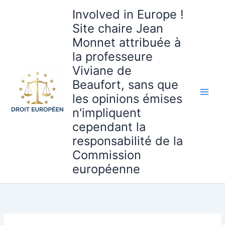
Aller
Involved in Europe !
au
Site chaire Jean
contenu
Monnet attribuée à
la professeure
Viviane de
Beaufort, sans que
les opinions émises
n'impliquent
cependant la
responsabilité de la
Commission
européenne