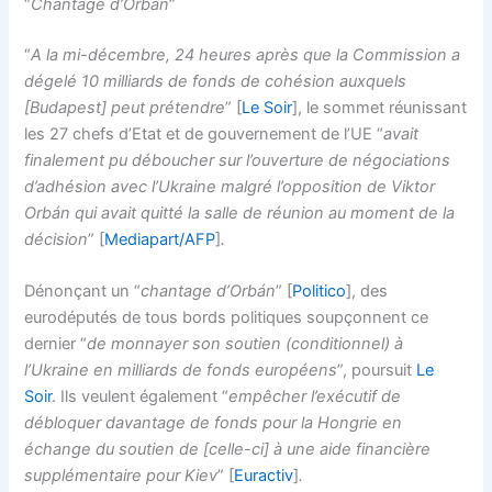
“
Chantage d’Orbán
”
“
A la mi-décembre, 24 heures après que la Commission a
dégelé 10 milliards de fonds de cohésion auxquels
[Budapest] peut prétendre
” [
Le Soir
], le sommet réunissant
les 27 chefs d’Etat et de gouvernement de l’UE “
avait
finalement pu déboucher sur l’ouverture de négociations
d’adhésion avec l’Ukraine malgré l’opposition de Viktor
Orbán qui avait quitté la salle de réunion au moment de la
décision
” [
Mediapart/AFP
]
.
Dénonçant un “
chantage d’Orbán
” [
Politico
], des
eurodéputés de tous bords politiques soupçonnent ce
dernier “
de monnayer son soutien (conditionnel) à
l’Ukraine en milliards de fonds européens
”, poursuit
Le
Soir
. Ils veulent également “
empêcher l’exécutif de
débloquer davantage de fonds pour la Hongrie en
échange du soutien de [celle-ci] à une aide financière
supplémentaire pour Kiev
” [
Euractiv
]
.