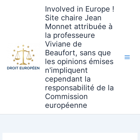
Aller
Involved in Europe !
au
Site chaire Jean
contenu
Monnet attribuée à
la professeure
Viviane de
Beaufort, sans que
les opinions émises
n'impliquent
cependant la
responsabilité de la
Commission
européenne