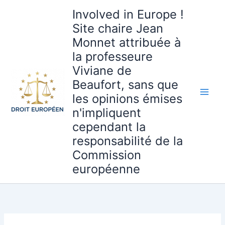
Aller
Involved in Europe !
au
Site chaire Jean
contenu
Monnet attribuée à
la professeure
Viviane de
Beaufort, sans que
les opinions émises
n'impliquent
cependant la
responsabilité de la
Commission
européenne