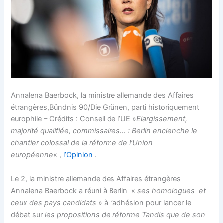
Annalena Baerbock, la ministre allemande des Affaires
étrangères,Bündnis 90/Die Grünen, parti historiquement
europhile – Crédits : Conseil de l’UE »
Elargissement,
majorité qualifiée, commissaires… : Berlin enclenche le
chantier colossal de la réforme de l’Union
européenne
« ,
l’Opinion
.
Le 2, la ministre allemande des Affaires étrangères
Annalena Baerbock a réuni à Berlin «
ses homologues et
ceux des pays candidats
» à l’adhésion pour lancer le
débat sur
les propositions de réforme Tandis que de son