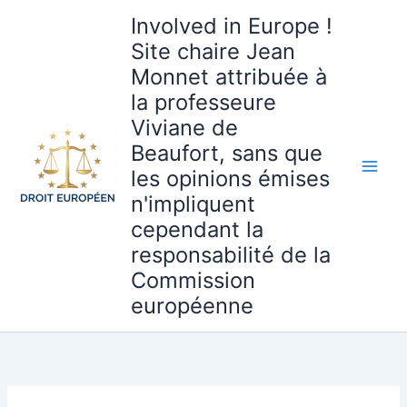
Aller
Involved in Europe !
au
Site chaire Jean
contenu
Monnet attribuée à
la professeure
Viviane de
Beaufort, sans que
les opinions émises
n'impliquent
cependant la
responsabilité de la
Commission
européenne