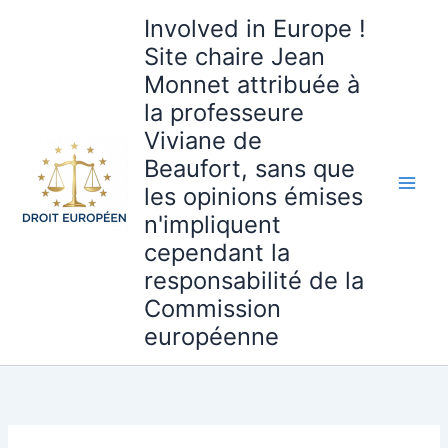
Aller
Involved in Europe !
au
Site chaire Jean
contenu
Monnet attribuée à
la professeure
Viviane de
Beaufort, sans que
les opinions émises
n'impliquent
cependant la
responsabilité de la
Commission
européenne