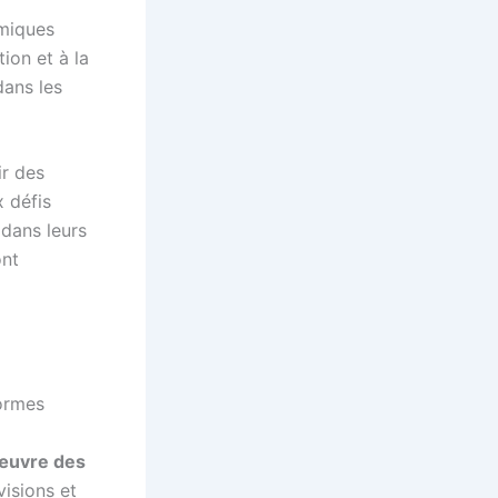
omiques
ion et à la
dans les
ir des
x défis
dans leurs
ont
formes
œuvre des
visions et