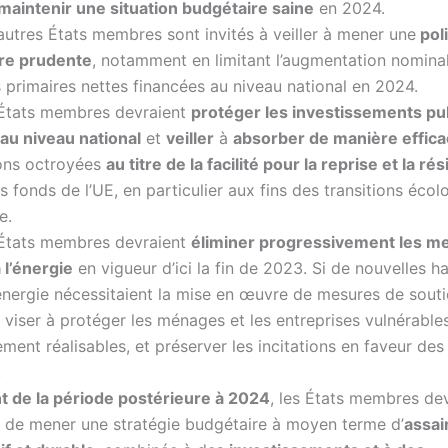
maintenir une situation budgétaire saine
en 2024.
autres États membres sont invités à veiller à mener une
poli
re prudente
, notamment en limitant l’augmentation nomina
primaires nettes financées au niveau national en 2024.
 États membres devraient
protéger les investissements pu
au niveau national
et
veiller
à
absorber de manière effic
ons octroyées
au titre de la facilité pour la reprise et la rés
s fonds de l’UE, en particulier aux fins des transitions écol
e.
 États membres devraient
éliminer progressivement les m
 l’énergie
en vigueur d’ici la fin de 2023. Si de nouvelles h
’énergie nécessitaient la mise en œuvre de mesures de soutie
 viser à protéger les ménages et les entreprises vulnérables
ement réalisables, et préserver les incitations en faveur d
.
nt de la période postérieure à 2024
, les États membres de
r de mener une stratégie budgétaire à moyen terme d’
assai