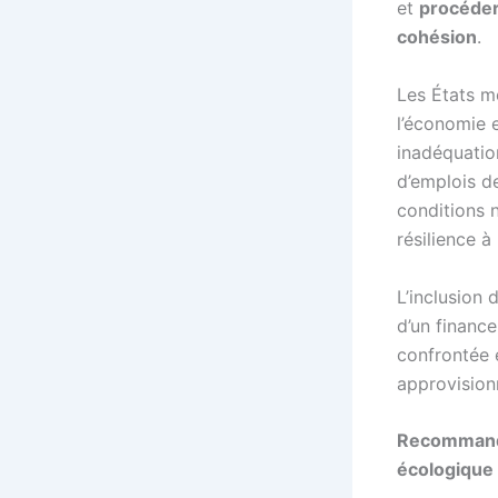
et
procéde
cohésion
.
Les États m
l’économie e
inadéquatio
d’emplois de
conditions n
résilience à
L’inclusion 
d’un finance
confrontée e
approvision
Recommandat
écologique 