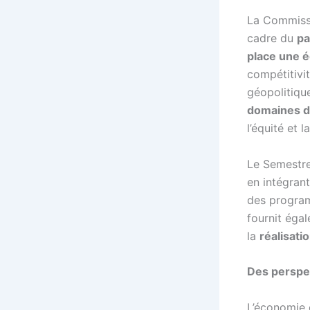
La Commissi
cadre du
pa
place une é
compétitivi
géopolitique
domaines d
l’équité et 
Le Semestre 
en intégrant
des program
fournit éga
la
réalisati
Des perspec
L’économie 