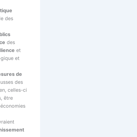
tique
le des
blics
ace
des
ilience
et
ogique et
esures de
ausses des
n, celles-ci
, être
es économies
vraient
nissement