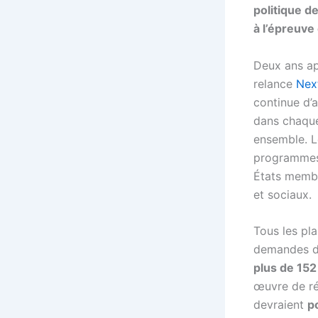
politique d
à l’épreuve
Deux ans ap
relance
Nex
continue d’a
dans chaque
ensemble. L
programmes 
États membr
et sociaux.
Tous les pla
demandes de
plus de 152
œuvre de ré
devraient
p