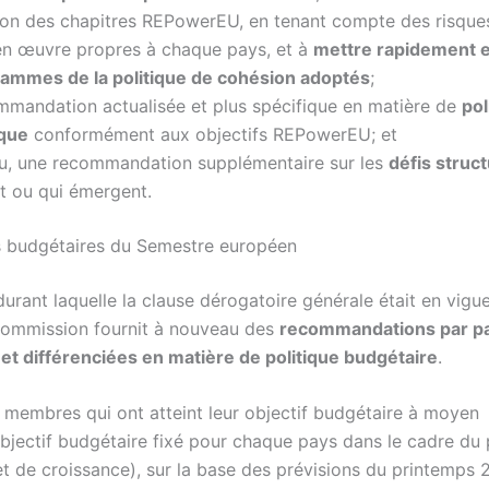
tion des chapitres REPowerEU, en tenant compte des risques
en œuvre propres à chaque pays, et à
mettre rapidement 
rammes de la politique de cohésion adoptés
;
mmandation actualisée et plus spécifique en matière de
pol
que
conformément aux objectifs REPowerEU; et
lieu, une recommandation supplémentaire sur les
défis struct
t ou qui émergent.
s budgétaires du Semestre européen
urant laquelle la clause dérogatoire générale était en vigu
a Commission fournit à nouveau des
recommandations par p
 et différenciées en matière de politique budgétaire
.
 membres qui ont atteint leur objectif budgétaire à moyen
objectif budgétaire fixé pour chaque pays dans le cadre du
 et de croissance), sur la base des prévisions du printemps 