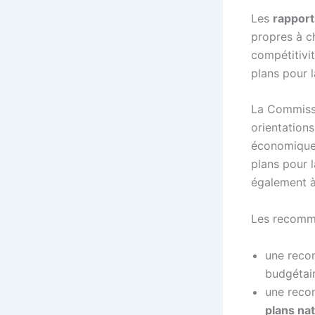
Les
rapport
propres à c
compétitivi
plans pour l
La Commiss
orientation
économiques
plans pour 
également 
Les recomma
une reco
budgétair
une reco
plans nat