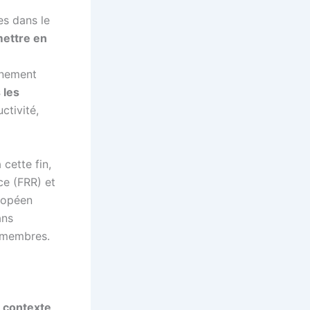
es dans le
ettre en
nnement
 les
ctivité,
cette fin,
nce (FRR) et
ropéen
ans
 membres.
n
contexte