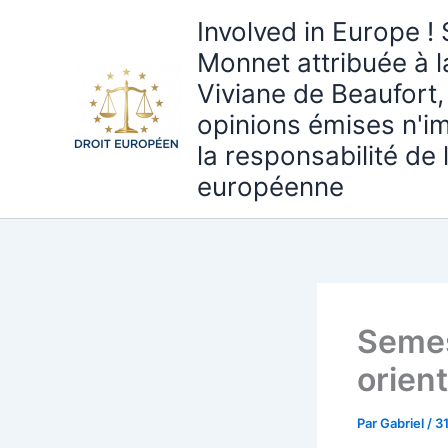
Aller
Involved in Europe ! 
au
Monnet attribuée à 
contenu
Viviane de Beaufort,
opinions émises n'i
la responsabilité de
européenne
Semes
orien
Par
Gabriel
/
3