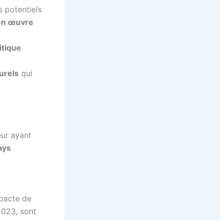
 potentiels
en œuvre
itique
urels
qui
eur ayant
ays
 pacte de
2023, sont