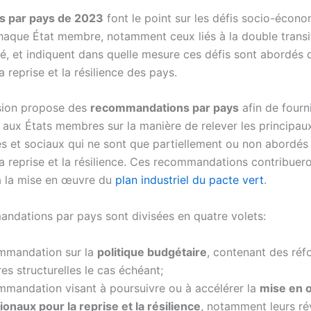
s par pays de 2023
font le point sur les défis socio-écon
haque État membre, notamment ceux liés à la double transit
té, et indiquent dans quelle mesure ces défis sont abordés 
a reprise et la résilience des pays.
ion propose des
recommandations par pays
afin de fourn
s aux États membres sur la manière de relever les principau
 et sociaux qui ne sont que partiellement ou non abordés 
la reprise et la résilience. Ces recommandations contribuer
à la mise en œuvre du
plan industriel du pacte vert
.
ndations par pays sont divisées en quatre volets:
mmandation sur la
politique budgétaire
, contenant des ré
es structurelles le cas échéant;
mmandation visant à poursuivre ou à accélérer la
mise en 
ionaux pour la reprise et la résilience
, notamment leurs ré