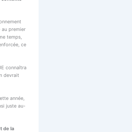
sionnement
e au premier
ême temps,
renforcée, ce
’UE connaîtra
n devrait
cette année,
si juste au-
t de la