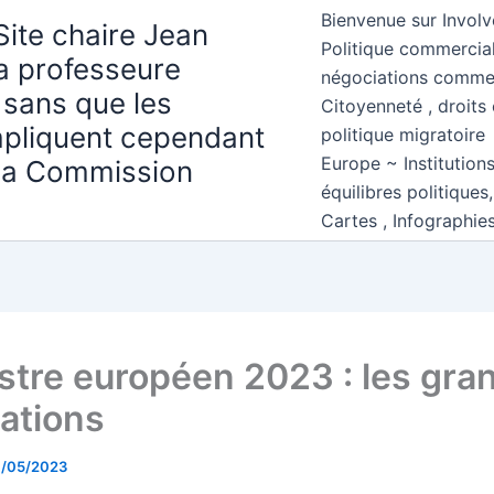
Bienvenue sur Involv
Site chaire Jean
Politique commercial
la professeure
négociations comme
 sans que les
Citoyenneté , droits 
mpliquent cependant
politique migratoire
Europe ~ Institution
 la Commission
équilibres politiques
Cartes , Infographie
tre européen 2023 : les gra
tations
1/05/2023