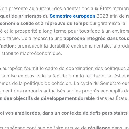
on présente aujourd’hui des orientations aux États membr
quet de printemps du
Semestre européen
2023 afin de
m
conomie solide et à l’épreuve du temps
qui garantisse la
té et la prospérité à long terme pour tous face à un enviro
 difficile. Cela nécessite une
approche intégrée
dans tous
’action
: promouvoir la durabilité environnementale, la produ
la stabilité macroéconomique.
européen fournit le cadre de coordination des politiques à 
 la mise en œuvre de la facilité pour la reprise et la résilie
mes de la politique de cohésion. Le cycle du Semestre eu
lement des rapports actualisés sur les progrès accomplis d
on des objectifs de développement durable
dans les États
tives améliorées, dans un contexte de défis persistants
européenne continue de faire preuve de
résilience
dans u