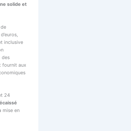
ne solide et
 de
d’euros,
t inclusive
on
t des
 fournit aux
 économiques
et 24
écaissé
la mise en