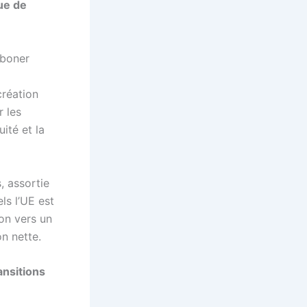
ue de
rboner
création
r les
uité et la
, assortie
ls l’UE est
ion vers un
n nette.
ansitions