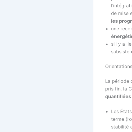
l’intégra
de mise 
les prog
une reco
énergéti
s’il y a 
subsisten
Orientation
La période d
pris fin, l
quantifiées
Les États
terme (l’
stabilité