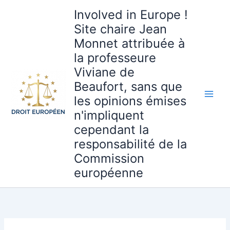
Aller
Involved in Europe !
au
Site chaire Jean
contenu
Monnet attribuée à
la professeure
Viviane de
Beaufort, sans que
les opinions émises
n'impliquent
cependant la
responsabilité de la
Commission
européenne