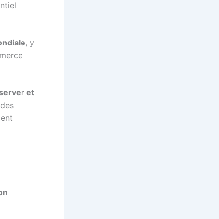
ntiel
ondiale
, y
mmerce
server et
 des
ment
on