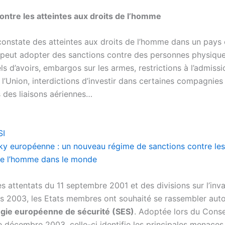
ontre les atteintes aux droits de l’homme
 constate des atteintes aux droits de l’homme dans un pays
E peut adopter des sanctions contre des personnes physiqu
ls d’avoirs, embargos sur les armes, restrictions à l’admissi
e l’Union, interdictions d’investir dans certaines compagnies
 des liaisons aériennes…
SI
ky européenne : un nouveau régime de sanctions contre les 
de l’homme dans le monde
es attentats du 11 septembre 2001 et des divisions sur l’inva
s 2003, les Etats membres ont souhaité se rassembler aut
égie européenne de sécurité (SES)
. Adoptée lors du
Conse
 décembre 2003, celle-ci identifie les principales menaces