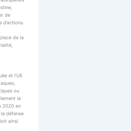
stine,
er de
 d’actions.
place de la
alité,
uée et l’UE
taques,
tiques ou
llement la
in 2020 en
 la défense
doit ainsi