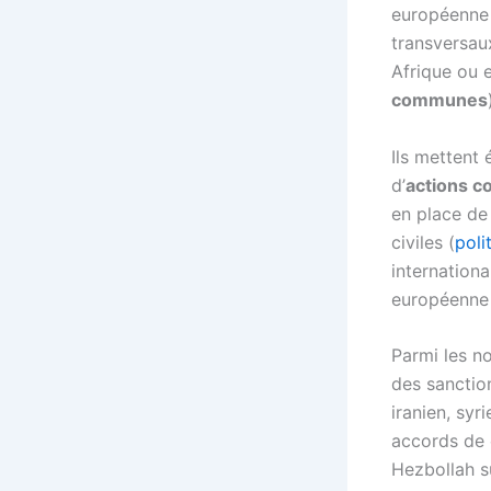
européenne 
transversaux
Afrique ou e
communes
Ils mettent
d’
actions 
en place de
civiles (
poli
internationa
européenne p
Parmi les n
des sanctio
iranien, syr
accords de 
Hezbollah su