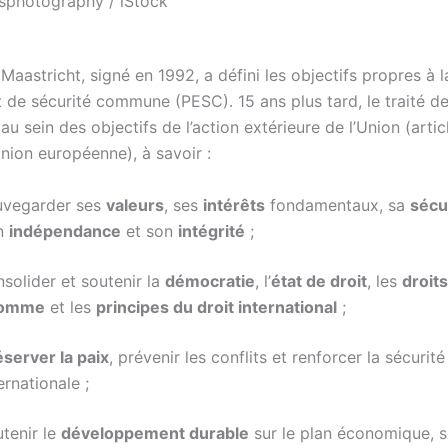
llisphotography / iStock
 Maastricht, signé en 1992, a défini les objectifs propres à 
t de sécurité commune
(PESC). 15 ans plus tard, le traité d
au sein des objectifs de l’action extérieure de l’Union (artic
’Union européenne), à savoir :
uvegarder ses
valeurs
, ses
intérêts
fondamentaux, sa
sécu
n
indépendance
et son
intégrité
;
solider et soutenir la
démocratie
, l’
état de droit
, les
droit
homme
et les
principes du droit international
;
éserver la paix
, prévenir les conflits et renforcer la sécurité
ernationale ;
tenir le
développement durable
sur le plan économique, s