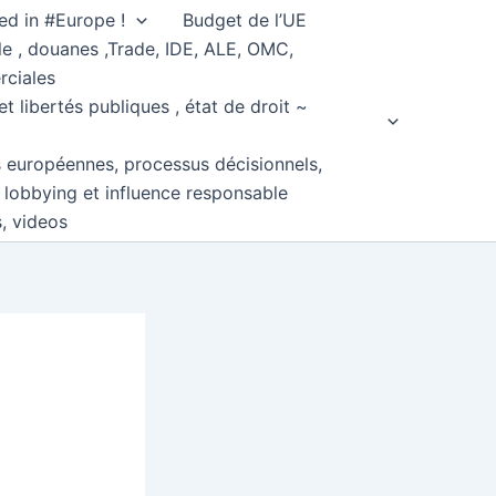
ed in #Europe !
Budget de l’UE
e , douanes ,Trade, IDE, ALE, OMC,
rciales
et libertés publiques , état de droit ~
s européennes, processus décisionnels,
, lobbying et influence responsable
s, videos