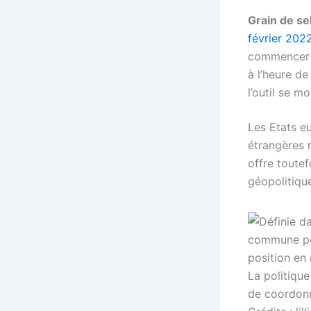
Grain de se
février 202
commencer
à l’heure de
l’outil se mo
Les Etats e
étrangères 
offre toute
géopolitiq
La politiqu
de coordonne