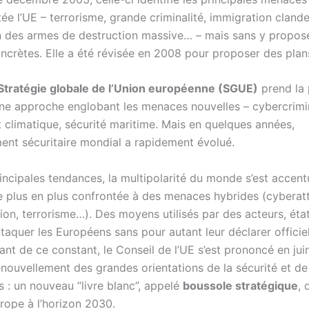
ée l’UE – terrorisme, grande criminalité, immigration clande
on des armes de destruction massive… – mais sans y propos
ncrètes. Elle a été révisée en 2008 pour proposer des plans
Stratégie globale de l’Union européenne (SGUE)
prend la 
ne approche englobant les menaces nouvelles – cybercrimin
climatique, sécurité maritime. Mais en quelques années,
ment sécuritaire mondial a rapidement évolué.
incipales tendances, la multipolarité du monde s’est accent
e plus en plus confrontée à des menaces hybrides (cyberat
ion, terrorisme…). Des moyens utilisés par des acteurs, éta
taquer les Européens sans pour autant leur déclarer officie
ant de ce constant, le Conseil de l’UE s’est prononcé en ju
enouvellement des grandes orientations de la sécurité et de
 : un nouveau “livre blanc”, appelé
boussole stratégique
, 
urope à l’horizon 2030.