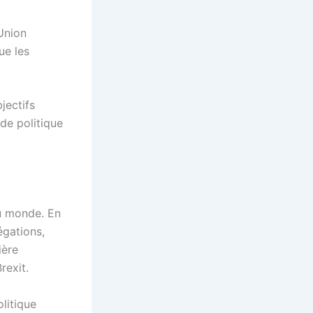
’Union
ue les
jectifs
 de politique
u monde. En
égations,
ière
Brexit
.
olitique