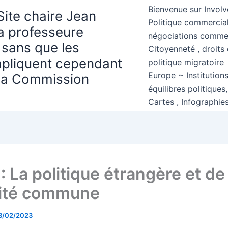
Bienvenue sur Involv
Site chaire Jean
Politique commercial
la professeure
négociations comme
 sans que les
Citoyenneté , droits 
mpliquent cependant
politique migratoire
Europe ~ Institution
 la Commission
équilibres politiques
Cartes , Infographie
: La politique étrangère et de
ité commune
3/02/2023