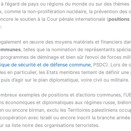
à l’égard de pays ou régions du monde ou sur des thèmes
, comme la non-prolifération nucléaire, la prévention des c
ncore le soutien à la Cour pénale internationale (
positions
).
 également en œuvre des moyens matériels et financiers dan
communes
, telles que la nomination de représentants spécia
 programmes de déminage et bien sûr l’envoi de forces mili
tique de sécurité et de défense commune
, PSDC). Lors de c
les en particulier, les Etats membres tentent de définir une 
uis d’agir sur le plan diplomatique, voire civil ou militaire.
ombreux exemples de positions et d’actions communes, l’U
ns économiques et diplomatiques aux régimes russe, biélor
ien ou encore birman, exclu les Territoires palestiniens occ
coopération avec Israël ou encore inscrit la branche armée
r sa liste noire des organisations terroristes.