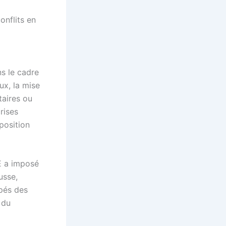
onflits en
s le cadre
ux, la mise
taires ou
rises
position
E a imposé
usse,
upés des
 du