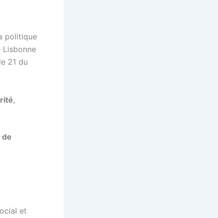
la
politique
e Lisbonne
le 21 du
rité
,
s de
ocial et