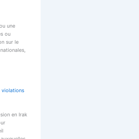
 ou une
es ou
on sur le
 nationales,
violations
sion en Irak
our
il
 auxquelles