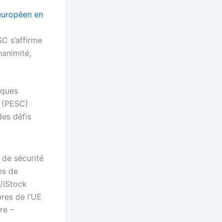
 européen en
à
SC s’affirme
nanimité,
iques
e (PESC)
des défis
res de l’UE
re –