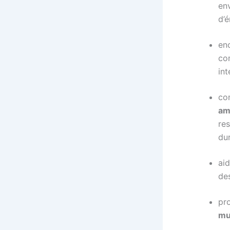
en
d’é
en
co
int
con
am
re
dur
aid
de
pr
mu