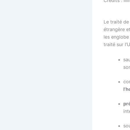
Crédits : li
Le traité de
étrangère e
les englobe 
traité sur l
sa
so
con
l’
pr
int
sou