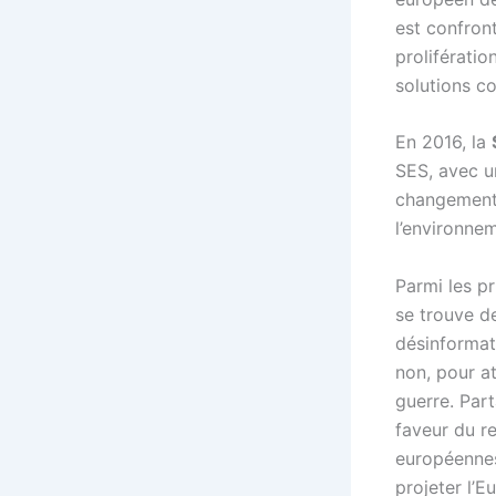
est confront
proliférati
solutions co
En 2016, la
SES, avec u
changement 
l’environne
Parmi les pr
se trouve d
désinformat
non, pour at
guerre. Part
faveur du r
européennes
projeter l’E