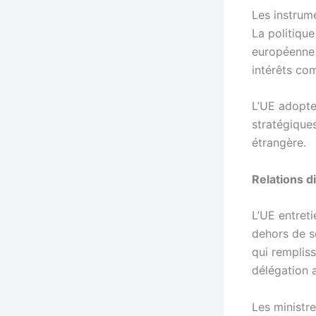
Les instrum
La
politiqu
européenne d
intérêts co
L’UE adopte 
stratégiques
étrangère.
Relations d
L’UE entret
dehors de se
qui remplis
délégation a
Les ministre