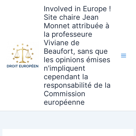
Aller
Involved in Europe !
au
Site chaire Jean
contenu
Monnet attribuée à
la professeure
Viviane de
Beaufort, sans que
les opinions émises
n'impliquent
cependant la
responsabilité de la
Commission
européenne