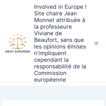
Aller
Involved in Europe !
au
Site chaire Jean
contenu
Monnet attribuée à
la professeure
Viviane de
Beaufort, sans que
les opinions émises
n'impliquent
cependant la
responsabilité de la
Commission
européenne