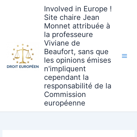
Aller
Involved in Europe !
au
Site chaire Jean
contenu
Monnet attribuée à
la professeure
Viviane de
Beaufort, sans que
les opinions émises
n'impliquent
cependant la
responsabilité de la
Commission
européenne