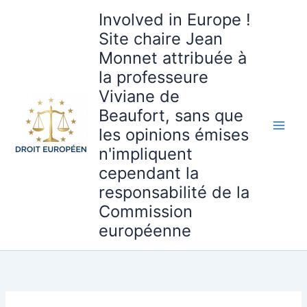
Aller
Involved in Europe !
au
Site chaire Jean
contenu
Monnet attribuée à
la professeure
Viviane de
Beaufort, sans que
les opinions émises
n'impliquent
cependant la
responsabilité de la
Commission
européenne