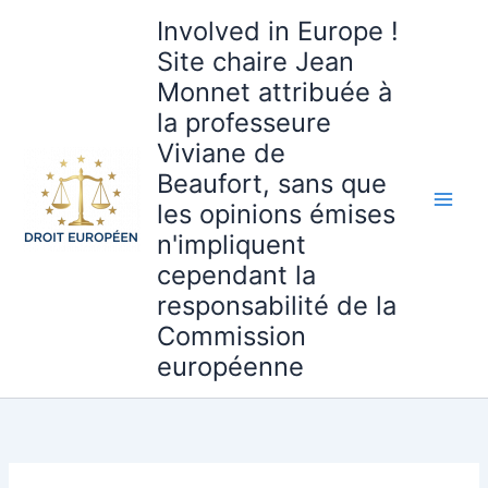
Aller
Involved in Europe !
au
Site chaire Jean
contenu
Monnet attribuée à
la professeure
Viviane de
Beaufort, sans que
les opinions émises
n'impliquent
cependant la
responsabilité de la
Commission
européenne