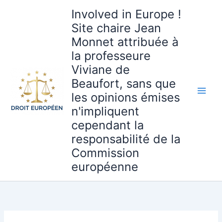
Aller
Involved in Europe !
au
Site chaire Jean
contenu
Monnet attribuée à
la professeure
Viviane de
Beaufort, sans que
les opinions émises
n'impliquent
cependant la
responsabilité de la
Commission
européenne